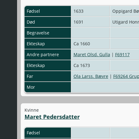
Fødsel
1633
Oppigard Bø
Død
1691
Utigard Hon
Begravelse
Ekteskap
Ca 1660
Andre partnere
Maret Olsd. Gulla
|
F69117
Ekteskap
Ca 1673
Far
Ola Larss. Bævre
|
F69264 Gru
Mor
Kvinne
Maret Pedersdatter
Fødsel