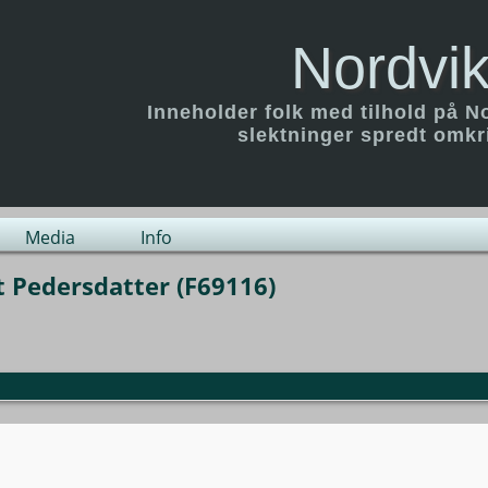
Nordvik
Inneholder folk med tilhold på N
slektninger spredt omk
Media
Info
t Pedersdatter (F69116)