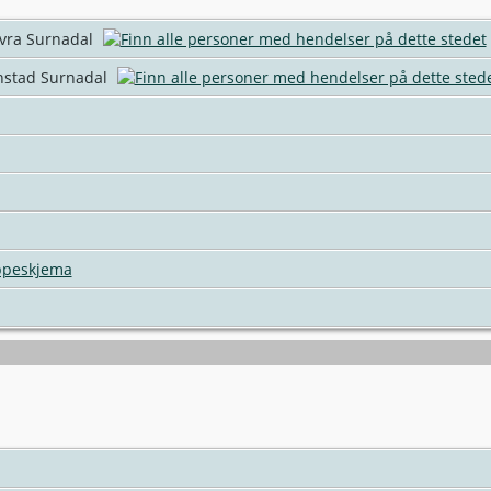
vra Surnadal
nstad Surnadal
ppeskjema