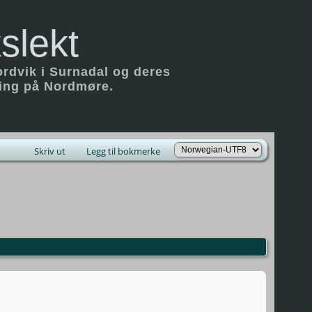
slekt
ordvik i Surnadal og deres
ring på Nordmøre.
Skriv ut
Legg til bokmerke