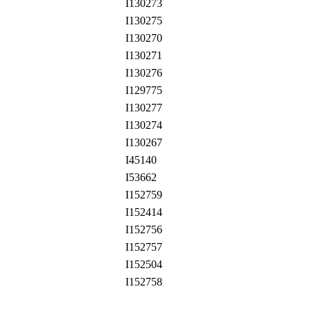
I130273
I130275
I130270
I130271
I130276
I129775
I130277
I130274
I130267
I45140
I53662
I152759
I152414
I152756
I152757
I152504
I152758