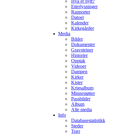
Hva er nytt?
Etterlysninger
Rapporter
Datoer
Kalender
Kirkegårder
Media
Bilder
Dokumenter
Gravsteiner
Historier
Opptak
Videoer
Dampen
Kirker
Kister
Krigsalbum
Minnestøtter
Passbilder
Album
Alle media
Info
Databasestatistikk
Steder
Trær