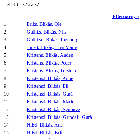
Treff 1 til 32 av 32
Etternavn, 
1
Eriks. Blikås, Ole
2
Gulliks. Blikås, Nils
3
Gulliksd. Blikås, Ingeborg
4
Jonsd. Blikås, Elen Marie
5
Kristens. Blikås, Auden
6
Kristens. Blikås, Peder
7
Kristens. Blikås, Torstein
8
Kristensd. Blikås, Anne
9
Kristensd. Blikås, Eli
10
Kristensd. Blikås, Gurå
11
Kristensd. Blikås, Marie
12
Kristensd. Blikås, Synnøve
13
Kristensd. Blikås (Grindal), Gurå
14
Nilsd. Blikås, Ane
15
Nilsd. Blikås, Brit