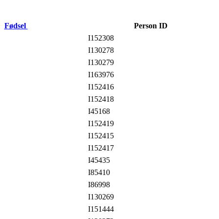
Fødsel
Person ID
I152308
I130278
I130279
I163976
I152416
I152418
I45168
I152419
I152415
I152417
I45435
I85410
I86998
I130269
I151444