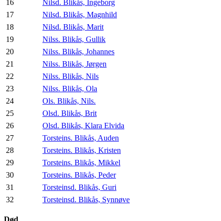
16
Nilsd. Blikås, Ingeborg
17
Nilsd. Blikås, Magnhild
18
Nilsd. Blikås, Marit
19
Nilss. Blikås, Gullik
20
Nilss. Blikås, Johannes
21
Nilss. Blikås, Jørgen
22
Nilss. Blikås, Nils
23
Nilss. Blikås, Ola
24
Ols. Blikås, Nils.
25
Olsd. Blikås, Brit
26
Olsd. Blikås, Klara Elvida
27
Torsteins. Blikås, Auden
28
Torsteins. Blikås, Kristen
29
Torsteins. Blikås, Mikkel
30
Torsteins. Blikås, Peder
31
Torsteinsd. Blikås, Guri
32
Torsteinsd. Blikås, Synnøve
Død