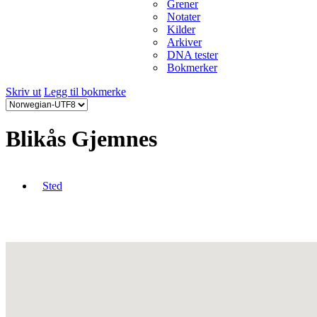
Grener
Notater
Kilder
Arkiver
DNA tester
Bokmerker
Skriv ut
Legg til bokmerke
Blikås Gjemnes
Sted