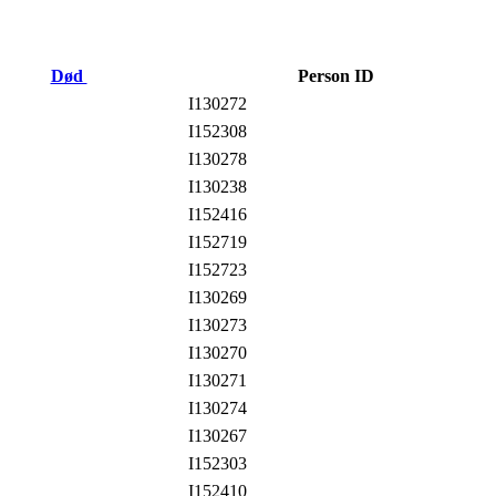
Død
Person ID
I130272
I152308
I130278
I130238
I152416
I152719
I152723
I130269
I130273
I130270
I130271
I130274
I130267
I152303
I152410