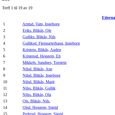
Treff 1 til 19 av 19
Ettern
1
Arntsd. Vatn, Ingeborg
2
Eriks. Blikås, Ole
3
Gulliks. Blikås, Nils
4
Gulliksd. Flemsæterhaug, Ingeborg
5
Kristens. Blikås, Auden
6
Kristensd. Heggem, Eli
7
Mikkels. Sandnes, Torstein
8
Nilsd. Blikås, Ane
9
Nilsd. Blikås, Ingeborg
10
Nilsd. Blikås, Marit
11
Nilss. Blikås, Gullik
12
Nilss. Blikås, Ola
13
Ols. Blikås, Nils.
14
Olsd. Heggem, Sigrid
15
Pedersd. Heggem, Sigrid