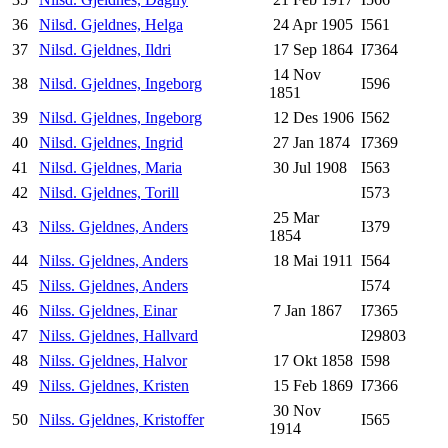
36
Nilsd. Gjeldnes, Helga
24 Apr 1905
I561
37
Nilsd. Gjeldnes, Ildri
17 Sep 1864
I7364
14 Nov
38
Nilsd. Gjeldnes, Ingeborg
I596
1851
39
Nilsd. Gjeldnes, Ingeborg
12 Des 1906
I562
40
Nilsd. Gjeldnes, Ingrid
27 Jan 1874
I7369
41
Nilsd. Gjeldnes, Maria
30 Jul 1908
I563
42
Nilsd. Gjeldnes, Torill
I573
25 Mar
43
Nilss. Gjeldnes, Anders
I379
1854
44
Nilss. Gjeldnes, Anders
18 Mai 1911
I564
45
Nilss. Gjeldnes, Anders
I574
46
Nilss. Gjeldnes, Einar
7 Jan 1867
I7365
47
Nilss. Gjeldnes, Hallvard
I29803
48
Nilss. Gjeldnes, Halvor
17 Okt 1858
I598
49
Nilss. Gjeldnes, Kristen
15 Feb 1869
I7366
30 Nov
50
Nilss. Gjeldnes, Kristoffer
I565
1914