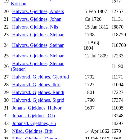
19
I577
Kristian
20
Halvors. Gjeldnes, Anders
5 Feb 1807
I2757
21
Halvors. Gjeldnes, Johan
Ca 1720
I1131
22
Halvors. Gjeldnes, Nils
15 Jan 1812
I6870
23
Halvors. Gjeldnes, Steinar
1798
I18759
11 Aug
24
Halvors. Gjeldnes, Steinar
I18760
1804
25
Halvors. Gjeldnes, Steinar
12 Jul 1809
I7233
Halvors. Gjeldnes, Steinar
26
I1190
(Stener)
27
Halvorsd. Gjeldnes, Gjertrud
1792
I1171
28
Halvorsd. Gjeldnes, Ildri
1727
I1094
29
Halvorsd. Gjeldnes, Randi
1801
I7227
30
Halvorsd. Gjeldnes, Sigrid
1790
I7374
31
Johans. Gjeldnes, Halvor
1697
I1095
32
Johans. Gjeldnes, Ola
I3248
33
Johansd. Gjeldnes, Eli
I4297
34
Nilsd. Gjeldnes, Brit
14 Apr 1862
I670
35
Nilsd. Gjeldnes, Dagny
21 Feb 1917
I566