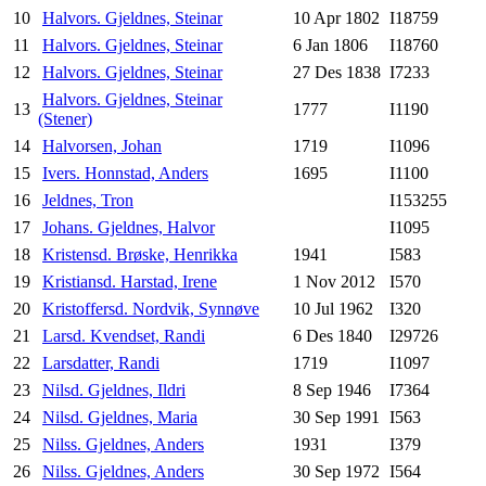
10
Halvors. Gjeldnes, Steinar
10 Apr 1802
I18759
11
Halvors. Gjeldnes, Steinar
6 Jan 1806
I18760
12
Halvors. Gjeldnes, Steinar
27 Des 1838
I7233
Halvors. Gjeldnes, Steinar
13
1777
I1190
(Stener)
14
Halvorsen, Johan
1719
I1096
15
Ivers. Honnstad, Anders
1695
I1100
16
Jeldnes, Tron
I153255
17
Johans. Gjeldnes, Halvor
I1095
18
Kristensd. Brøske, Henrikka
1941
I583
19
Kristiansd. Harstad, Irene
1 Nov 2012
I570
20
Kristoffersd. Nordvik, Synnøve
10 Jul 1962
I320
21
Larsd. Kvendset, Randi
6 Des 1840
I29726
22
Larsdatter, Randi
1719
I1097
23
Nilsd. Gjeldnes, Ildri
8 Sep 1946
I7364
24
Nilsd. Gjeldnes, Maria
30 Sep 1991
I563
25
Nilss. Gjeldnes, Anders
1931
I379
26
Nilss. Gjeldnes, Anders
30 Sep 1972
I564