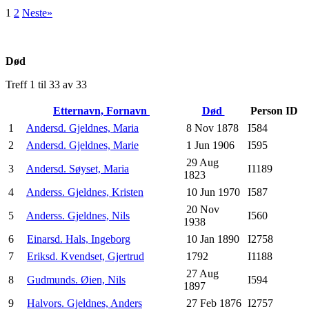
1
2
Neste»
Død
Treff 1 til 33 av 33
Etternavn, Fornavn
Død
Person ID
1
Andersd. Gjeldnes, Maria
8 Nov 1878
I584
2
Andersd. Gjeldnes, Marie
1 Jun 1906
I595
29 Aug
3
Andersd. Søyset, Maria
I1189
1823
4
Anderss. Gjeldnes, Kristen
10 Jun 1970
I587
20 Nov
5
Anderss. Gjeldnes, Nils
I560
1938
6
Einarsd. Hals, Ingeborg
10 Jan 1890
I2758
7
Eriksd. Kvendset, Gjertrud
1792
I1188
27 Aug
8
Gudmunds. Øien, Nils
I594
1897
9
Halvors. Gjeldnes, Anders
27 Feb 1876
I2757