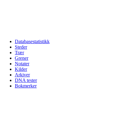
Databasestatistikk
Steder
Trær
Grener
Notater
Kilder
Arkiver
DNA tester
Bokmerker