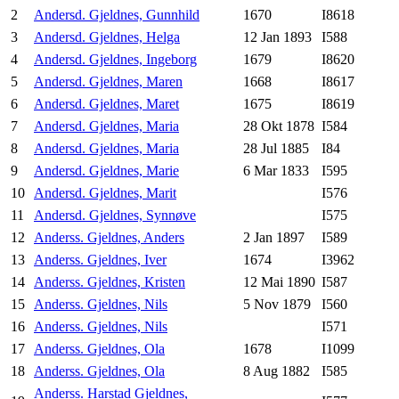
2
Andersd. Gjeldnes, Gunnhild
1670
I8618
3
Andersd. Gjeldnes, Helga
12 Jan 1893
I588
4
Andersd. Gjeldnes, Ingeborg
1679
I8620
5
Andersd. Gjeldnes, Maren
1668
I8617
6
Andersd. Gjeldnes, Maret
1675
I8619
7
Andersd. Gjeldnes, Maria
28 Okt 1878
I584
8
Andersd. Gjeldnes, Maria
28 Jul 1885
I84
9
Andersd. Gjeldnes, Marie
6 Mar 1833
I595
10
Andersd. Gjeldnes, Marit
I576
11
Andersd. Gjeldnes, Synnøve
I575
12
Anderss. Gjeldnes, Anders
2 Jan 1897
I589
13
Anderss. Gjeldnes, Iver
1674
I3962
14
Anderss. Gjeldnes, Kristen
12 Mai 1890
I587
15
Anderss. Gjeldnes, Nils
5 Nov 1879
I560
16
Anderss. Gjeldnes, Nils
I571
17
Anderss. Gjeldnes, Ola
1678
I1099
18
Anderss. Gjeldnes, Ola
8 Aug 1882
I585
Anderss. Harstad Gjeldnes,