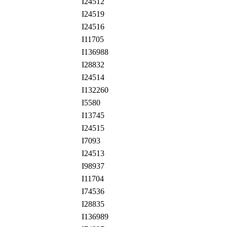
I24512
I24519
I24516
I11705
I136988
I28832
I24514
I132260
I5580
I13745
I24515
I7093
I24513
I98937
I11704
I74536
I28835
I136989