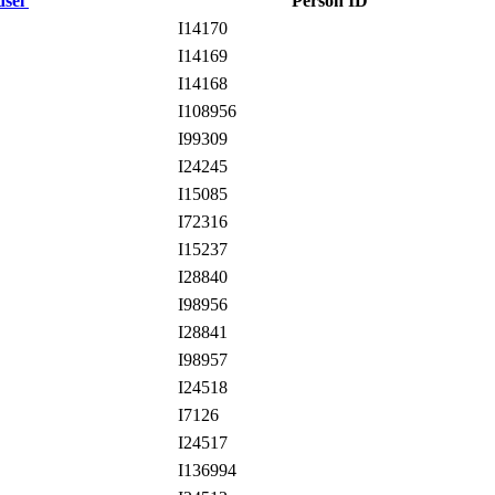
dsel
Person ID
I14170
I14169
I14168
I108956
I99309
I24245
I15085
I72316
I15237
I28840
I98956
I28841
I98957
I24518
I7126
I24517
I136994