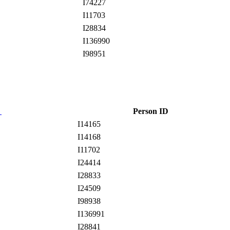
I74227
I11703
I28834
I136990
I98951
d
Person ID
I14165
I14168
I11702
I24414
I28833
I24509
I98938
I136991
I28841