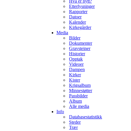
Hva er nytt?
Etterlysninger
Rapporter
Datoer
Kalender
Kirkegårder
Media
Bilder
Dokumenter
Gravsteiner
Historier
Opptak
Videoer
Dampen
Kirker
Kister
Krigsalbum
Minnestøtter
Passbilder
Album
Alle media
Info
Databasestatistikk
Steder
Trær