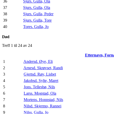
36
Sjurs. Gulla, Ola
37
Sjurs. Gulla, Ola
38
Sjurs. Gulla, Peder
39
Sjurs. Gulla, Tore
40
Tores. Gulla, Jo
Død
Treff 1 til 24 av 24
Etternavn, For
1
Andersd. Øye, Eli
2
Arnesd. Skrøvset, Randi
3
Gjertsd. Røv, Lisbet
4
Jakobsd. Sylte, Maret
5
Jons. Tellesbø, Nils
6
Larss. Mogstad, Ola
7
Mortens. Honnstad, Nils
8
Nilsd. Skjermo, Rannei
9
Nilss. Gulla, Jo