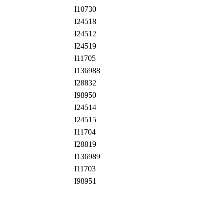
I10730
I24518
I24512
I24519
I11705
I136988
I28832
I98950
I24514
I24515
I11704
I28819
I136989
I11703
I98951