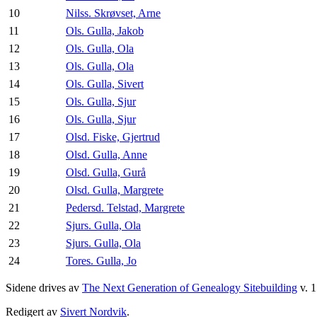
10
Nilss. Skrøvset, Arne
11
Ols. Gulla, Jakob
12
Ols. Gulla, Ola
13
Ols. Gulla, Ola
14
Ols. Gulla, Sivert
15
Ols. Gulla, Sjur
16
Ols. Gulla, Sjur
17
Olsd. Fiske, Gjertrud
18
Olsd. Gulla, Anne
19
Olsd. Gulla, Gurå
20
Olsd. Gulla, Margrete
21
Pedersd. Telstad, Margrete
22
Sjurs. Gulla, Ola
23
Sjurs. Gulla, Ola
24
Tores. Gulla, Jo
Sidene drives av
The Next Generation of Genealogy Sitebuilding
v. 1
Redigert av
Sivert Nordvik
.