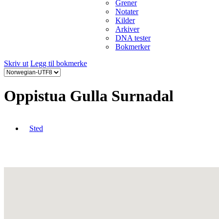
Grener
Notater
Kilder
Arkiver
DNA tester
Bokmerker
Skriv ut
Legg til bokmerke
Oppistua Gulla Surnadal
Sted