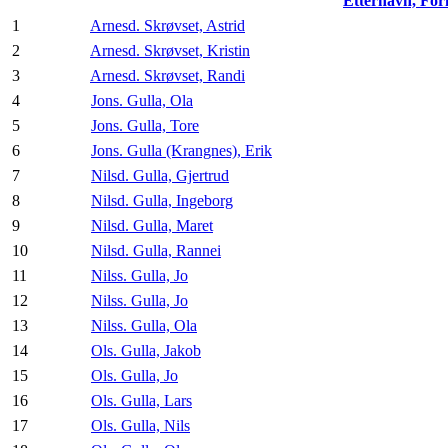
Etternavn, Fo
1
Arnesd. Skrøvset, Astrid
2
Arnesd. Skrøvset, Kristin
3
Arnesd. Skrøvset, Randi
4
Jons. Gulla, Ola
5
Jons. Gulla, Tore
6
Jons. Gulla (Krangnes), Erik
7
Nilsd. Gulla, Gjertrud
8
Nilsd. Gulla, Ingeborg
9
Nilsd. Gulla, Maret
10
Nilsd. Gulla, Rannei
11
Nilss. Gulla, Jo
12
Nilss. Gulla, Jo
13
Nilss. Gulla, Ola
14
Ols. Gulla, Jakob
15
Ols. Gulla, Jo
16
Ols. Gulla, Lars
17
Ols. Gulla, Nils