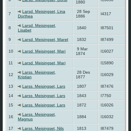
1880
Larsd. Meisingset, Lina
28 Sep
7
I4317
Dorthea
1886
Larsd. Meisingset,
8
1840
I87501
Lisabet
9
Larsd. Meisingset, Maret
1832
I87499
9 Mar
10
Larsd. Meisingset, Mari
I16027
1874
11
Larsd. Meisingset, Mari
I15890
Larss. Meisingset,
28 Des
12
I16029
Kristian
1877
13
Larss. Meisingset, Lars
1807
I87476
14
Larss. Meisingset, Lars
1843
I7750
15
Larss. Meisingset, Lars
1872
I16026
Larss. Meisingset,
16
1884
I16032
Magnus
17
Larss. Meisingset, Nils
1813
I87479