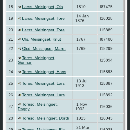
18
Larss. Meisingset, Ola
1810
I87475
14 Jan
19
Larss. Meisingset, Tore
I16028
1876
20
Larss. Meisingset, Tore
I15889
21
Ols. Meisingset, Knut
1767
I87480
22
Olsd. Meisingset, Maret
1769
I18299
Tores. Meisingset,
23
I15894
Gunnar
24
Tores. Meisingset, Hans
I15893
13 Jul
25
Tores. Meisingset, Lars
I15887
1913
26
Tores. Meisingset, Lars
I15892
Toresd. Meisingset,
1 Nov
27
I16036
Dagny
1902
28
Toresd. Meisingset, Dordi
1913
I16043
21 Mar
29
Toresd. Meisingset, Ella
I16038