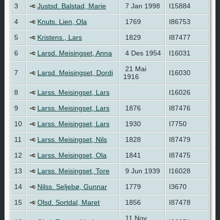
3
Justsd. Balstad, Marie
7 Jan 1998
I15884
4
Knuts. Lien, Ola
1769
I86753
5
Kristens., Lars
1829
I87477
6
Larsd. Meisingset, Anna
4 Des 1954
I16031
21 Mai
7
Larsd. Meisingset, Dordi
I16030
1916
8
Larss. Meisingset, Lars
I16026
9
Larss. Meisingset, Lars
1876
I87476
10
Larss. Meisingset, Lars
1930
I7750
11
Larss. Meisingset, Nils
1828
I87479
12
Larss. Meisingset, Ola
1841
I87475
13
Larss. Meisingset, Tore
9 Jun 1939
I16028
14
Nilss. Seljebø, Gunnar
1779
I3670
15
Olsd. Sortdal, Maret
1856
I87478
11 Nov