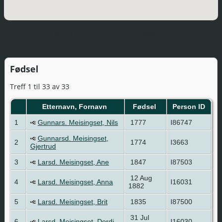
Breddegrad:
0.857417,
Lengdegrad:
0.277683
Fødsel
Treff 1 til 33 av 33
Etternavn, Fornavn
Fødsel
Person ID
1
Gunnars. Meisingset, Nils
1777
I86747
Gunnarsd. Meisingset,
2
1774
I3663
Gjertrud
3
Larsd. Meisingset, Ane
1847
I87503
12 Aug
4
Larsd. Meisingset, Anna
I16031
1882
5
Larsd. Meisingset, Brit
1835
I87500
31 Jul
6
Larsd. Meisingset, Dordi
I16030