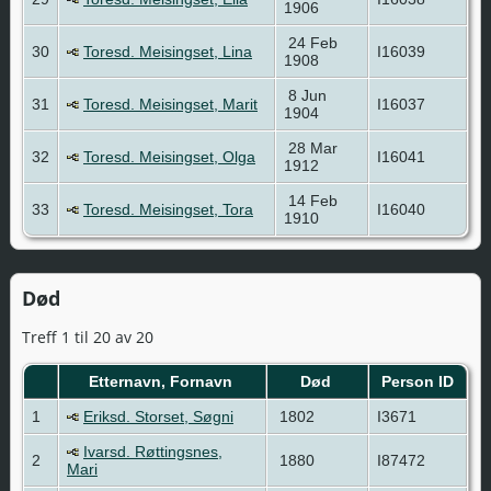
1906
24 Feb
30
Toresd. Meisingset, Lina
I16039
1908
8 Jun
31
Toresd. Meisingset, Marit
I16037
1904
28 Mar
32
Toresd. Meisingset, Olga
I16041
1912
14 Feb
33
Toresd. Meisingset, Tora
I16040
1910
Død
Treff 1 til 20 av 20
Etternavn, Fornavn
Død
Person ID
1
Eriksd. Storset, Søgni
1802
I3671
Ivarsd. Røttingsnes,
2
1880
I87472
Mari