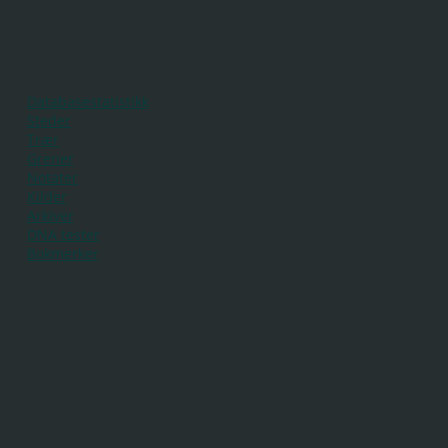
Databasestatistikk
Steder
Trær
Grener
Notater
Kilder
Arkiver
DNA tester
Bokmerker