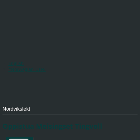
English
*Norwegian-UTF8
Nordvikslekt
Oppistua Meisingset Tingvoll