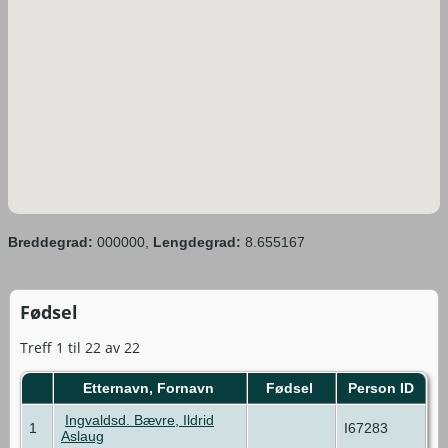
Breddegrad:
000000,
Lengdegrad:
8.655167
Fødsel
Treff 1 til 22 av 22
Etternavn, Fornavn
Fødsel
Person ID
Ingvaldsd. Bævre, Ildrid
1
I67283
Aslaug