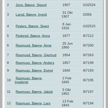
2
Jons. Bævre, Sigurd
1907
I102524
31 Okt
3
Larsd. Bævre, Ingrid
I3356
1907
8 Jan
4
Peders. Bævre, Sivert
I102515
1916
5
Pedersd. Bævre, Anna
1877
I67212
25 Jun
6
Rasmusd. Bævre, Anne
I67200
1860
7
Rasmusd. Bævre, Gjertrud
1854
I67263
8
Rasmuss. Bævre, Anders
1857
I67199
9
Rasmuss. Bævre, Eivind
1840
I67193
Rasmuss. Bævre,
2 Feb
10
I67195
Ingebrigt
1845
5 Okt
11
Rasmuss. Bævre, Jakob
I67197
1852
13 Feb
12
Rasmuss. Bævre, Lars
I67194
1843