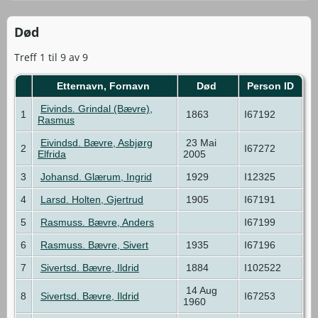
Død
Treff 1 til 9 av 9
Etternavn, Fornavn
Død
Person ID
Eivinds. Grindal (Bævre),
1
1863
I67192
Rasmus
Eivindsd. Bævre, Asbjørg
23 Mai
2
I67272
Elfrida
2005
3
Johansd. Glærum, Ingrid
1929
I12325
4
Larsd. Holten, Gjertrud
1905
I67191
5
Rasmuss. Bævre, Anders
I67199
6
Rasmuss. Bævre, Sivert
1935
I67196
7
Sivertsd. Bævre, Ildrid
1884
I102522
14 Aug
8
Sivertsd. Bævre, Ildrid
I67253
1960