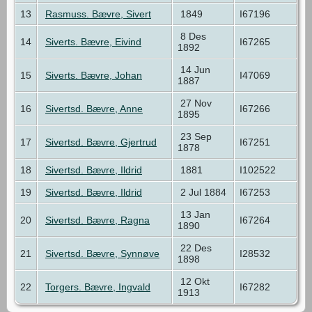
13
Rasmuss. Bævre, Sivert
1849
I67196
8 Des
14
Siverts. Bævre, Eivind
I67265
1892
14 Jun
15
Siverts. Bævre, Johan
I47069
1887
27 Nov
16
Sivertsd. Bævre, Anne
I67266
1895
23 Sep
17
Sivertsd. Bævre, Gjertrud
I67251
1878
18
Sivertsd. Bævre, Ildrid
1881
I102522
19
Sivertsd. Bævre, Ildrid
2 Jul 1884
I67253
13 Jan
20
Sivertsd. Bævre, Ragna
I67264
1890
22 Des
21
Sivertsd. Bævre, Synnøve
I28532
1898
12 Okt
22
Torgers. Bævre, Ingvald
I67282
1913