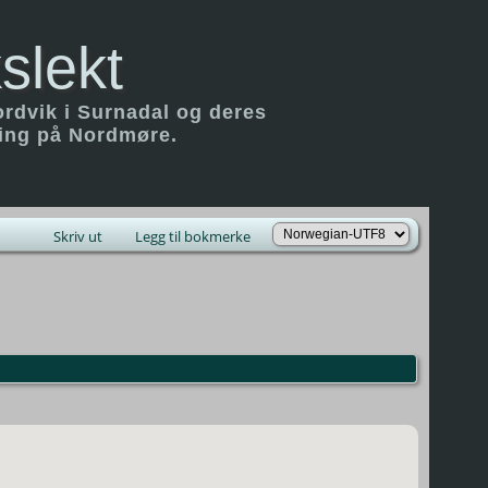
slekt
ordvik i Surnadal og deres
ring på Nordmøre.
Skriv ut
Legg til bokmerke