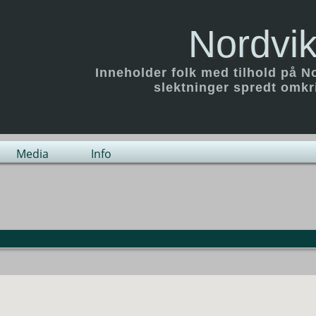
Nordvik
Inneholder folk med tilhold på N
slektninger spredt omk
Media
Info