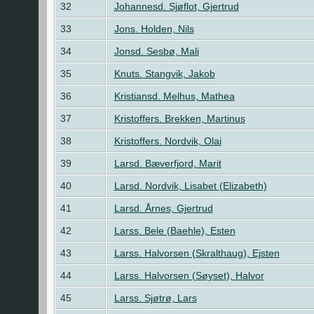
32
Johannesd. Sjøflot, Gjertrud
33
Jons. Holden, Nils
34
Jonsd. Sesbø, Mali
35
Knuts. Stangvik, Jakob
36
Kristiansd. Melhus, Mathea
37
Kristoffers. Brekken, Martinus
38
Kristoffers. Nordvik, Olai
39
Larsd. Bæverfjord, Marit
40
Larsd. Nordvik, Lisabet (Elizabeth)
41
Larsd. Årnes, Gjertrud
42
Larss. Bele (Baehle), Esten
43
Larss. Halvorsen (Skralthaug), Ejsten
44
Larss. Halvorsen (Søyset), Halvor
45
Larss. Sjøtrø, Lars