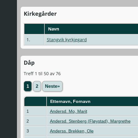
Kirkegårder
Navn
1.
Stangvik kyrkjegard
Dåp
Treff 1 til 50 av 76
1
2
Neste»
Etternavn, Fornavn
1
Andersd. Mo, Marit
2
Andersd. Stenberg (Fløystad), Margrethe
3
Anderss. Brekken, Ole