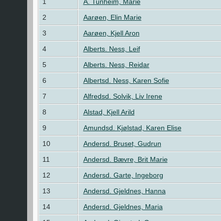
1
A. Tunheim, Marie
2
Aarøen, Elin Marie
3
Aarøen, Kjell Aron
4
Alberts. Ness, Leif
5
Alberts. Ness, Reidar
6
Albertsd. Ness, Karen Sofie
7
Alfredsd. Solvik, Liv Irene
8
Alstad, Kjell Arild
9
Amundsd. Kjølstad, Karen Elise
10
Andersd. Bruset, Gudrun
11
Andersd. Bævre, Brit Marie
12
Andersd. Garte, Ingeborg
13
Andersd. Gjeldnes, Hanna
14
Andersd. Gjeldnes, Maria