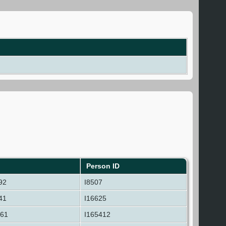
Person ID
92
I8507
41
I16625
861
I165412