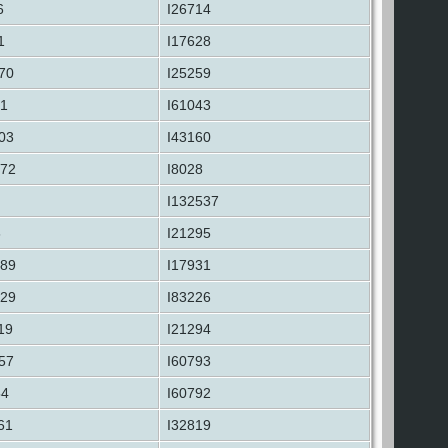
6
I26714
1
I17628
70
I25259
1
I61043
03
I43160
872
I8028
I132537
6
I21295
989
I17931
829
I83226
19
I21294
57
I60793
54
I60792
61
I32819