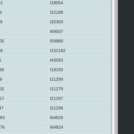
92
I18054
9
I22188
9
I25303
I69507
05
I59880
98
I152182
5
I43093
85
I18150
9
I21299
55
I21279
57
I21297
47
I21298
883
I64826
876
I64824