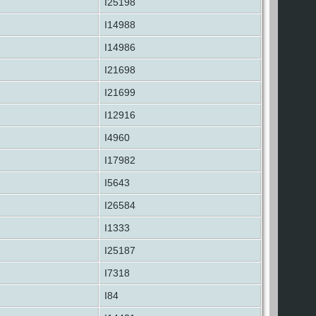
I25198
I14988
I14986
I21698
I21699
I12916
I4960
I17982
I5643
I26584
I1333
I25187
I7318
I84