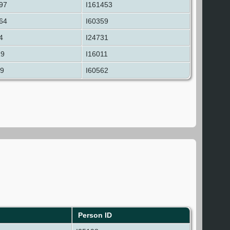
97
I161453
64
I60359
4
I24731
19
I16011
9
I60562
Person ID