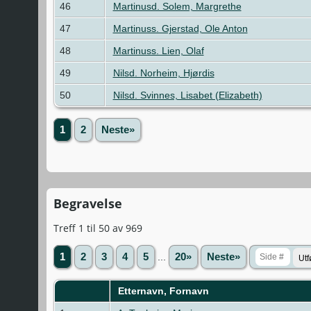
46
Martinusd. Solem, Margrethe
47
Martinuss. Gjerstad, Ole Anton
48
Martinuss. Lien, Olaf
49
Nilsd. Norheim, Hjørdis
50
Nilsd. Svinnes, Lisabet (Elizabeth)
1
2
Neste»
Begravelse
Treff 1 til 50 av 969
1
2
3
4
5
...
20»
Neste»
Etternavn, Fornavn