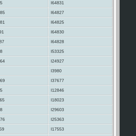
5
I64831
885
I64827
881
I64825
91
I64830
87
I64828
8
I53325
864
I24927
I3980
869
I37677
5
I12846
65
I18023
8
I29603
876
I25363
59
I17553