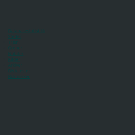
Databasestatistikk
Steder
Trær
Grener
Notater
Kilder
Arkiver
DNA tester
Bokmerker