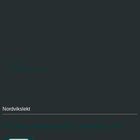
English
*Norwegian-UTF8
Nordvikslekt
Tucson, Pima County, Arizona, USA