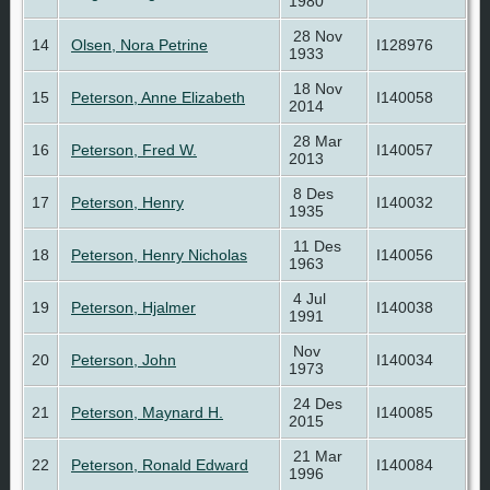
1980
28 Nov
14
Olsen, Nora Petrine
I128976
1933
18 Nov
15
Peterson, Anne Elizabeth
I140058
2014
28 Mar
16
Peterson, Fred W.
I140057
2013
8 Des
17
Peterson, Henry
I140032
1935
11 Des
18
Peterson, Henry Nicholas
I140056
1963
4 Jul
19
Peterson, Hjalmer
I140038
1991
Nov
20
Peterson, John
I140034
1973
24 Des
21
Peterson, Maynard H.
I140085
2015
21 Mar
22
Peterson, Ronald Edward
I140084
1996