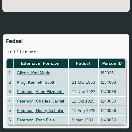
Breddegrad:
32.1561235,
Lengdegrad:
-111.0238922
Fødsel
Treff 1 til 6 av 6
Etternavn, Fornavn
Fødsel
Person ID
1
Gilette, Kari Marie
I92025
2
Krog, Kenneth Scott
21 Mai 1963
I134008
3
Peterson, Anne Elizabeth
11 Nov 1927
I140058
4
Peterson, Charles Carrell
11 Okt 1929
I140059
5
Peterson, Henry Nicholas
12 Aug 1922
I140056
6
Peterson, Ruth Elsie
9 Mar 1931
I140060