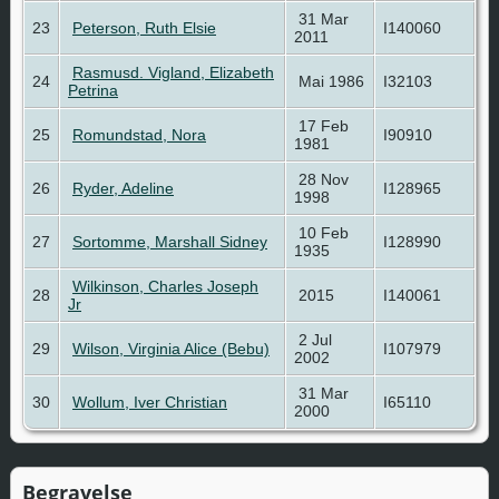
31 Mar
23
Peterson, Ruth Elsie
I140060
2011
Rasmusd. Vigland, Elizabeth
24
Mai 1986
I32103
Petrina
17 Feb
25
Romundstad, Nora
I90910
1981
28 Nov
26
Ryder, Adeline
I128965
1998
10 Feb
27
Sortomme, Marshall Sidney
I128990
1935
Wilkinson, Charles Joseph
28
2015
I140061
Jr
2 Jul
29
Wilson, Virginia Alice (Bebu)
I107979
2002
31 Mar
30
Wollum, Iver Christian
I65110
2000
Begravelse