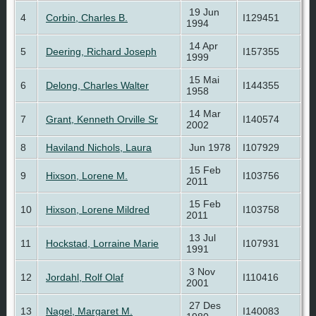
19 Jun
4
Corbin, Charles B.
I129451
1994
14 Apr
5
Deering, Richard Joseph
I157355
1999
15 Mai
6
Delong, Charles Walter
I144355
1958
14 Mar
7
Grant, Kenneth Orville Sr
I140574
2002
8
Haviland Nichols, Laura
Jun 1978
I107929
15 Feb
9
Hixson, Lorene M.
I103756
2011
15 Feb
10
Hixson, Lorene Mildred
I103758
2011
13 Jul
11
Hockstad, Lorraine Marie
I107931
1991
3 Nov
12
Jordahl, Rolf Olaf
I110416
2001
27 Des
13
Nagel, Margaret M.
I140083