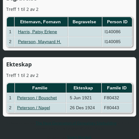
Treff 1 til 2 av 2
Etternavn, Fornavn
Begravelse
Person ID
1
Harris, Patsy Erlene
I140086
2
Peterson, Maynard H.
I140085
Ekteskap
Treff 1 til 2 av 2
Familie
Ekteskap
Famile ID
1
Peterson / Bouschet
5 Jun 1921
F80432
2
Peterson / Nagel
26 Des 1924
F80443
Sidene drives av
The Next Generation of Genealogy Sitebuilding
v. 15.0.1,
skrevet av Darrin Lythgoe © 2001-2026.
Redigert av
Sivert Nordvik
.