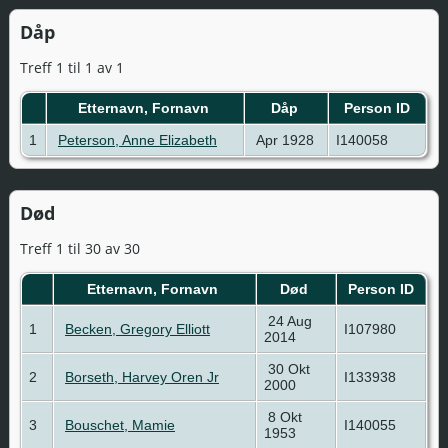
Dåp
Treff 1 til 1 av 1
Etternavn, Fornavn
Dåp
Person ID
1
Peterson, Anne Elizabeth
Apr 1928
I140058
Død
Treff 1 til 30 av 30
Etternavn, Fornavn
Død
Person ID
24 Aug
1
Becken, Gregory Elliott
I107980
2014
30 Okt
2
Borseth, Harvey Oren Jr
I133938
2000
8 Okt
3
Bouschet, Mamie
I140055
1953