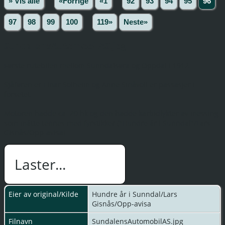
» Vis alle
«Forrige
«1
...
92
93
94
95
96
97
98
99
100
...
119»
Neste»
SundalensAutomobilAS.jpg
Første rutebilen mellom Sunndalsøra og Oppdal i 1912.
Sjåføren er Einar Solheim og Anne Småvoll er passasjer i
forsetet.
Motoren hadde ca. 20 hk og den hadde karbidlykter av messing
som måtte tennes med fyrstikker ("Hundre år i Sunndal"/Lars
Gisnås/Opp-avisa)
Laster...
Eier av original/Kilde
Hundre år i Sunndal/Lars
Gisnås/Opp-avisa
Filnavn
SundalensAutomobilAS.jpg