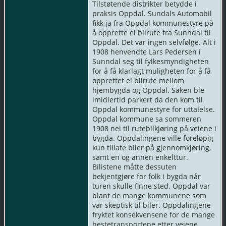
Tilstøtende distrikter betydde i
praksis Oppdal. Sundals Automobil
fikk ja fra Oppdal kommunestyre på
å opprette ei bilrute fra Sunndal til
Oppdal. Det var ingen selvfølge. Alt i
1908 henvendte Lars Pedersen i
Sunndal seg til fylkesmyndigheten
for å få klarlagt muligheten for å få
opprettet ei bilrute mellom
hjembygda og Oppdal. Saken ble
imidlertid parkert da den kom til
Oppdal kommunestyre for uttalelse.
Oppdal kommune sa sommeren
1908 nei til rutebilkjøring på veiene i
bygda. Oppdalingene ville foreløpig
kun tillate biler på gjennomkjøring,
samt en og annen enkelttur.
Bilistene måtte dessuten
bekjentgjøre for folk i bygda når
turen skulle finne sted. Oppdal var
blant de mange kommunene som
var skeptisk til biler. Oppdalingene
fryktet konsekvensene for de mange
hestetransportene etter veiene.