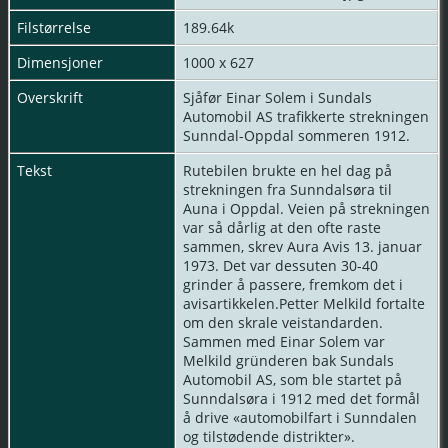
Filstørrelse
189.64k
Dimensjoner
1000 x 627
Overskrift
Sjåfør Einar Solem i Sundals
Automobil AS trafikkerte strekningen
Sunndal-Oppdal sommeren 1912.
Tekst
Rutebilen brukte en hel dag på
strekningen fra Sunndalsøra til
Auna i Oppdal. Veien på strekningen
var så dårlig at den ofte raste
sammen, skrev Aura Avis 13. januar
1973. Det var dessuten 30-40
grinder å passere, fremkom det i
avisartikkelen.Petter Melkild fortalte
om den skrale veistandarden.
Sammen med Einar Solem var
Melkild gründeren bak Sundals
Automobil AS, som ble startet på
Sunndalsøra i 1912 med det formål
å drive «automobilfart i Sunndalen
og tilstødende distrikter».