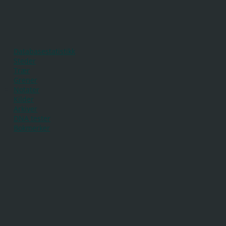
Databasestatistikk
Steder
Trær
Grener
Notater
Kilder
Arkiver
DNA tester
Bokmerker