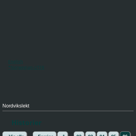
English
*Norwegian-UTF8
Nordvikslekt
Historier