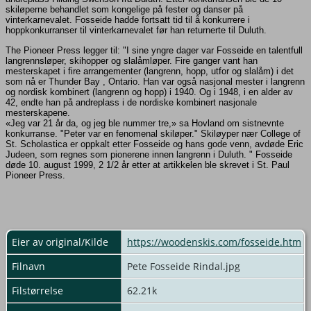
skiløperne behandlet som kongelige på fester og danser på
vinterkarnevalet.
Fosseide hadde fortsatt tid til å konkurrere i
hoppkonkurranser til vinterkarnevalet før han returnerte til Duluth.
The Pioneer Press legger til: "I sine yngre dager var Fosseide en talentfull
langrennsløper, skihopper og slalåmløper. Fire ganger vant han
mesterskapet i fire arrangementer (langrenn, hopp, utfor og slalåm) i det
som nå er Thunder Bay , Ontario. Han var også nasjonal mester i langrenn
og nordisk kombinert (langrenn og hopp) i 1940. Og i 1948, i en alder av
42, endte han på andreplass i de nordiske kombinert nasjonale
mesterskapene.
«Jeg var 21 år da, og jeg ble nummer tre,» sa Hovland om sistnevnte
konkurranse.
"Peter var en fenomenal skiløper."
Skiløyper nær College of
St. Scholastica er oppkalt etter Fosseide og hans gode venn, avdøde Eric
Judeen, som regnes som pionerene innen langrenn i Duluth.
" Fosseide
døde 10. august 1999, 2 1/2 år etter at artikkelen ble skrevet i St. Paul
Pioneer Press.
Eier av original/Kilde
https://woodenskis.com/fosseide.htm
Filnavn
Pete Fosseide Rindal.jpg
Filstørrelse
62.21k