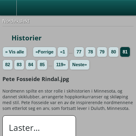
Nordvikslekt
Historier
» Vis alle
«Forrige
«1
...
77
78
79
80
81
82
83
84
85
...
119»
Neste»
Pete Fosseide Rindal.jpg
Nordmenn spilte en stor rolle i skihistorien i Minnesota, og
dannet skiklubber, arrangerte hoppkonkurranser og skiløping
med stil. Pete Fosseide var en av de inspirerende nordmennene
som etterlot seg en arv, som fortsatt lever i Duluth, Minnesota.
Laster...