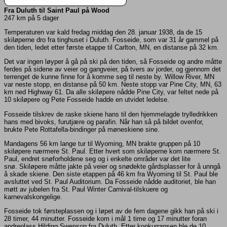
Fra Duluth til Saint Paul på Wood
247 km på 5 dager
Temperaturen var kald fredag middag den 28. januar 1938, da de 15
skiløperne dro fra tinghuset i Duluth.
Fosseide, som var 31 år gammel på
den tiden, ledet etter første etappe til Carlton, MN, en distanse på 32 km.
Det var ingen løyper å gå på ski på den tiden, så Fosseide og andre måtte
ferdes på sidene av veier og gangveier, på tvers av jorder, og gjennom det
terrenget de kunne finne for å komme seg til neste by.
Willow River, MN
var neste stopp, en distanse på 50 km.
Neste stopp var Pine City, MN, 63
km ned Highway 61. Da alle skiløpere nådde Pine City, var feltet nede på
10 skiløpere og Pete Fosseide hadde en utvidet ledelse.
Fosseide tilskrev de raske skiene hans til den hjemmelagde trylledrikken
hans med bivoks, furutjære og parafin.
Når han så på bildet ovenfor,
brukte Pete Rottafella-bindinger på møneskiene sine.
Mandagens 56 km lange tur til Wyoming, MN brakte gruppen på 10
skiløpere nærmere St. Paul.
Etter hvert som skiløperne kom nærmere St.
Paul, endret snøforholdene seg og i enkelte områder var det lite
snø.
Skiløpere måtte jakte på veier og snødekte gårdsplasser for å unngå
å skade skiene.
Den siste etappen på 46 km fra Wyoming til St. Paul ble
avsluttet ved St. Paul Auditorium.
Da Fosseide nådde auditoriet, ble han
møtt av jubelen fra St. Paul Winter Carnival-tilskuere og
karnevalskongelige.
Fosseide tok førsteplassen og i løpet av de fem dagene gikk han på ski i
28 timer, 44 minutter.
Fosseide kom i mål 1 time og 17 minutter foran
andreplass Hilding Swenson fra Duluth.
Etter konkurransen ble de 10