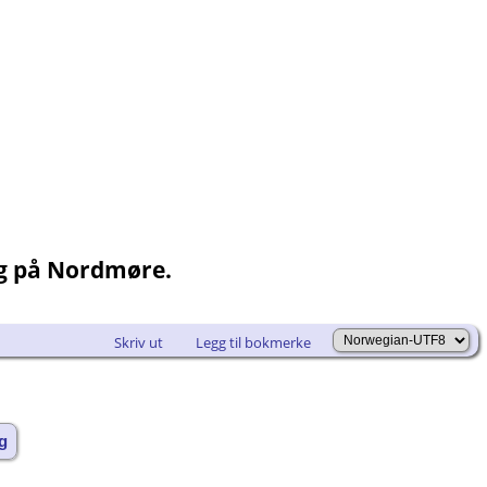
ng på Nordmøre.
Skriv ut
Legg til bokmerke
g