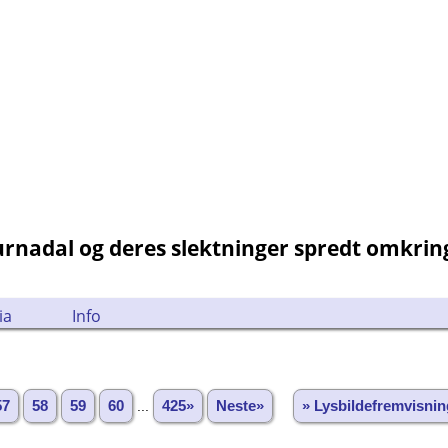
Surnadal og deres slektninger spredt omkri
ia
Info
57
58
59
60
...
425»
Neste»
» Lysbildefremvisnin