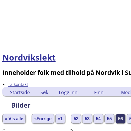
Nordvikslekt
Inneholder folk med tilhold på Nordvik i 
Ta kontakt
Startside
Søk
Logg inn
Finn
Med
Bilder
» Vis alle
«Forrige
«1
...
52
53
54
55
56