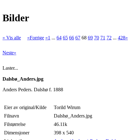
Bilder
» Vis alle
«Forrige
«1
...
64
65
66
67
68
69
70
71
72
...
428»
Neste»
Laster...
Dalsbø_Anders.jpg
Anders Peders. Dalsbø f. 1888
Eier av original/Kilde
Torild Wirum
Filnavn
Dalsbø_Anders.jpg
Filstørrelse
46.11k
Dimensjoner
398 x 540