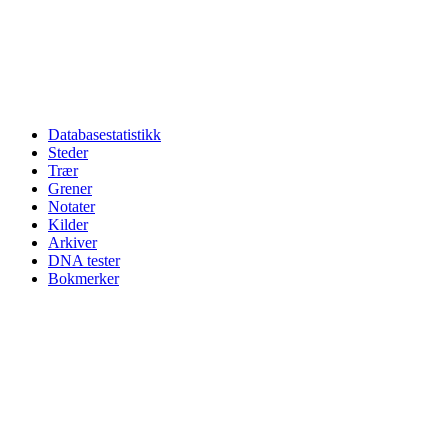
Databasestatistikk
Steder
Trær
Grener
Notater
Kilder
Arkiver
DNA tester
Bokmerker