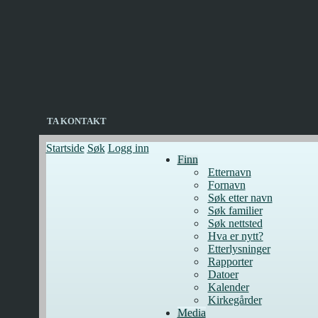
TA KONTAKT
Startside
Søk
Logg inn
Finn
Etternavn
Fornavn
Søk etter navn
Søk familier
Søk nettsted
Hva er nytt?
Etterlysninger
Rapporter
Datoer
Kalender
Kirkegårder
Media