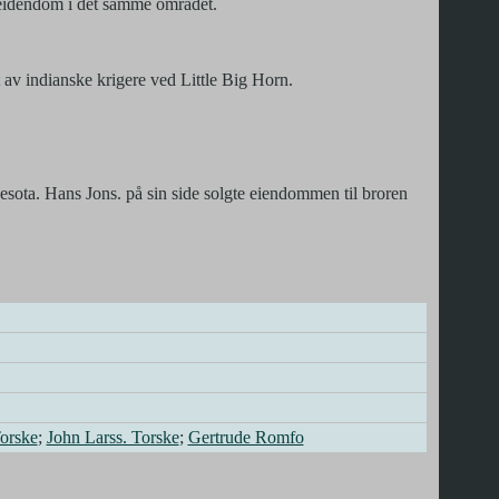
 eidendom i det samme området.
 av indianske krigere ved Little Big Horn.
nnesota. Hans Jons. på sin side solgte eiendommen til broren
orske
;
John Larss. Torske
;
Gertrude Romfo