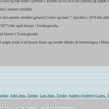
101144) og han kone Gjertrud f. Romfo (#101163) fra Dakota og kjøpte
land i samme området.
r det samme området general Custer og hans 7. kavaleri i 1876 ble slått
5877) ble også farmer i Torskegrenda.
så farmer i Torskegrenda.
d solgte jorda si til broren Hans og vendte tilbake til forretningen i Mi
orske
;
John Jons. Torske
;
Lars Jons. Torske
;
Anders (Andrew) Larss. T