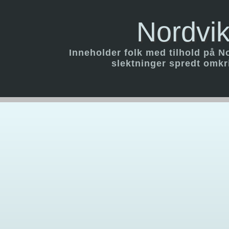
Nordvik
Inneholder folk med tilhold på N
slektninger spredt omk