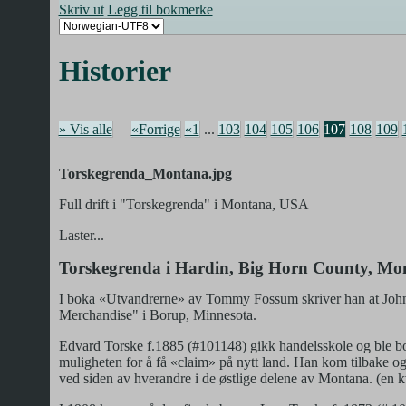
Skriv ut
Legg til bokmerke
Historier
» Vis alle
«Forrige
«1
...
103
104
105
106
107
108
109
Torskegrenda_Montana.jpg
Full drift i "Torskegrenda" i Montana, USA
Laster...
Torskegrenda i Hardin, Big Horn County, Mo
I boka «Utvandrerne» av Tommy Fossum skriver han at John 
Merchandise" i Borup, Minnesota.
Edvard Torske f.1885 (#101148) gikk handelsskole og ble bo
muligheten for å få «claim» på nytt land. Han kom tilbake o
ved siden av hverandre i de østlige delene av Montana. (en 