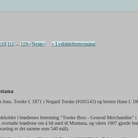
110
111
...
119»
Neste»
» Lysbildefremvisning
ntana
Jons. Torske f. 1871 i Negard Torske (#101143) og broren Hans f. 18
kholder i brødrenes forretning "Torske Bros - General Merchandise" i 
g overtalte brødrene om å bli med til Montana, og våren 1907 gjorde b
kvarting er det samme som 540 mål).