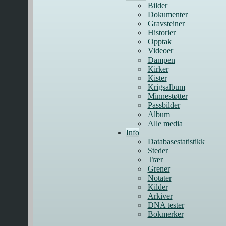
Bilder
Dokumenter
Gravsteiner
Historier
Opptak
Videoer
Dampen
Kirker
Kister
Krigsalbum
Minnestøtter
Passbilder
Album
Alle media
Info
Databasestatistikk
Steder
Trær
Grener
Notater
Kilder
Arkiver
DNA tester
Bokmerker