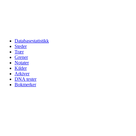
Databasestatistikk
Steder
Trær
Grener
Notater
Kilder
Arkiver
DNA tester
Bokmerker