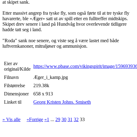
at skipet sank.
Etter massivt angrep fra tyske fly, som også førte til at tre tyske fly
havarerte, ble «Æger» satt ut av spill etter en fulltreffer midtskips.
Skipet drev senere i land på Hundvåg hvor overlevende tidligere
hadde tatt seg i land.
"Roda" sank noe senere, og viste seg å være lastet med både
luftvernkanoner, mitraljøser og ammunisjon.
Eier av
https://www.pbase.com/vikingspirit/image/15969393
original/Kilde
Filnavn
Æger_i_kamp.jpg
Filstørrelse
219.38k
Dimensjoner
658 x 913
Linket til
Georg Kristen Johns. Smiseth
» Vis alle
«Forrige
«1
...
29
30
31
32
33