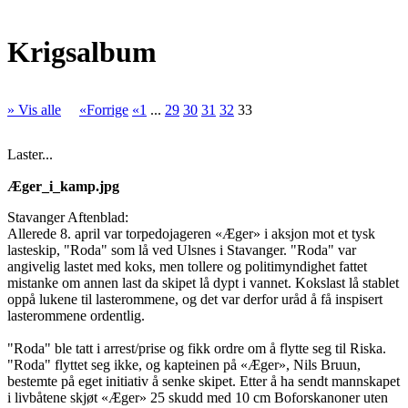
Krigsalbum
» Vis alle
«Forrige
«1
...
29
30
31
32
33
Laster...
Æger_i_kamp.jpg
Stavanger Aftenblad:
Allerede 8. april var torpedojageren «Æger» i aksjon mot et tysk
lasteskip, "Roda" som lå ved Ulsnes i Stavanger. "Roda" var
angivelig lastet med koks, men tollere og politimyndighet fattet
mistanke om annen last da skipet lå dypt i vannet. Kokslast lå stablet
oppå lukene til lasterommene, og det var derfor uråd å få inspisert
lasterommene ordentlig.
"Roda" ble tatt i arrest/prise og fikk ordre om å flytte seg til Riska.
"Roda" flyttet seg ikke, og kapteinen på «Æger», Nils Bruun,
bestemte på eget initiativ å senke skipet. Etter å ha sendt mannskapet
i livbåtene skjøt «Æger» 25 skudd med 10 cm Boforskanoner uten