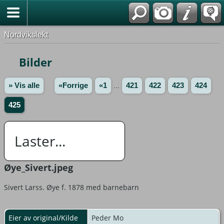
Nordvikslekt
Bilder
» Vis alle
«Forrige
«1
...
421
422
423
424
425
Laster...
Øye_Sivert.jpeg
Sivert Larss. Øye f. 1878 med barnebarn
Eier av original/Kilde
Peder Mo