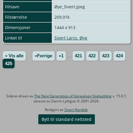
Filnavn
Øye_Sivert.jpeg
Filstørrelse
209.01k
Dimensjoner
1444 x 913
Linket til
Sivert Larss. Øye
» Vis alle
«Forrige
«1
...
421
422
423
424
425
Sidene drives av
The Next Generation of Genealogy Sitebuilding
v. 15.0.1,
skrevet av Darrin Lythgoe © 2001-2026.
Redigert av
Sivert Nordvik
.
Bytt til standard nettsted