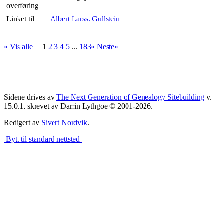
overføring
Linket til
Albert Larss. Gullstein
» Vis alle
1
2
3
4
5
...
183»
Neste»
Sidene drives av
The Next Generation of Genealogy Sitebuilding
v.
15.0.1, skrevet av Darrin Lythgoe © 2001-2026.
Redigert av
Sivert Nordvik
.
Bytt til standard nettsted