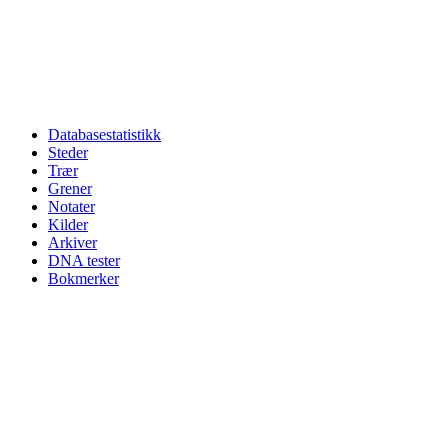
Databasestatistikk
Steder
Trær
Grener
Notater
Kilder
Arkiver
DNA tester
Bokmerker