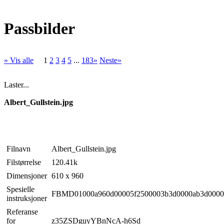
Passbilder
» Vis alle
1
2
3
4
5
...
183»
Neste»
Laster...
Albert_Gullstein.jpg
Filnavn
Albert_Gullstein.jpg
Filstørrelse
120.41k
Dimensjoner
610 x 960
Spesielle
FBMD01000a960d00005f2500003b3d0000ab3d00001
instruksjoner
Referanse
for
z35ZSDguyYBnNcA-h6Sd