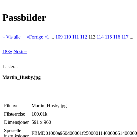
Passbilder
» Vis alle
«Forrige
«1
...
109
110
111
112
113
114
115
116
117
...
183»
Neste»
Laster...
Martin_Husby.jpg
Filnavn
Martin_Husby.jpg
Filstørrelse
100.01k
Dimensjoner
591 x 960
Spesielle
FBMD01000a960d00001f2500001140000061400000c
instruksjoner