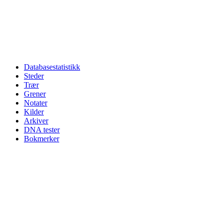
Databasestatistikk
Steder
Trær
Grener
Notater
Kilder
Arkiver
DNA tester
Bokmerker