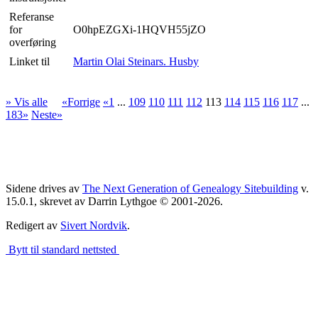
Referanse
for
O0hpEZGXi-1HQVH55jZO
overføring
Linket til
Martin Olai Steinars. Husby
» Vis alle
«Forrige
«1
...
109
110
111
112
113
114
115
116
117
...
183»
Neste»
Sidene drives av
The Next Generation of Genealogy Sitebuilding
v.
15.0.1, skrevet av Darrin Lythgoe © 2001-2026.
Redigert av
Sivert Nordvik
.
Bytt til standard nettsted