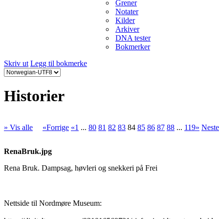
Grener
Notater
Kilder
Arkiver
DNA tester
Bokmerker
Skriv ut
Legg til bokmerke
Historier
» Vis alle
«Forrige
«1
...
80
81
82
83
84
85
86
87
88
...
119»
Nest
RenaBruk.jpg
Rena Bruk. Dampsag, høvleri og snekkeri på Frei
Nettside til Nordmøre Museum: