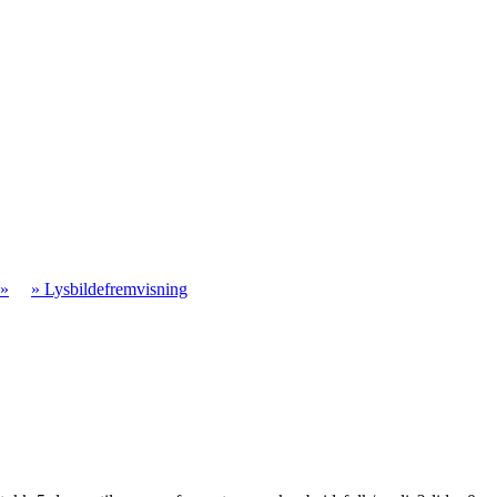
e»
» Lysbildefremvisning