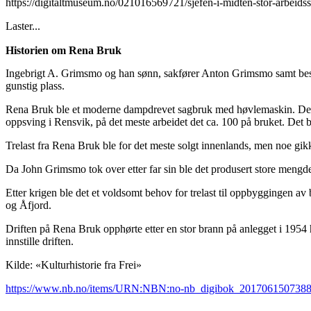
https://digitaltmuseum.no/021016569721/sjefen-i-midten-stor-arbeids
Laster...
Historien om Rena Bruk
Ingebrigt A. Grimsmo og han sønn, sakfører Anton Grimsmo samt besty
gunstig plass.
Rena Bruk ble et moderne dampdrevet sagbruk med høvlemaskin. Det viste
oppsving i Rensvik, på det meste arbeidet det ca. 100 på bruket. Det 
Trelast fra Rena Bruk ble for det meste solgt innenlands, men noe gikk
Da John Grimsmo tok over etter far sin ble det produsert store mengder
Etter krigen ble det et voldsomt behov for trelast til oppbyggingen a
og Åfjord.
Driften på Rena Bruk opphørte etter en stor brann på anlegget i 1954 
innstille driften.
Kilde: «Kulturhistorie fra Frei»
https://www.nb.no/items/URN:NBN:no-nb_digibok_201706150738