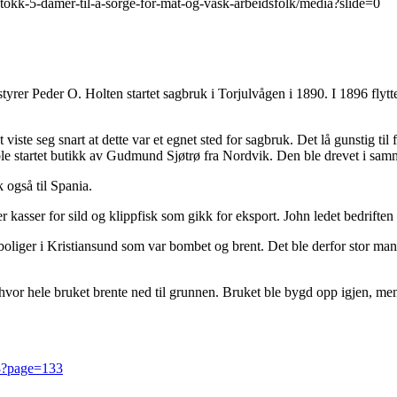
stokk-5-damer-til-a-sorge-for-mat-og-vask-arbeidsfolk/media?slide=0
rer Peder O. Holten startet sagbruk i Torjulvågen i 1890. I 1896 flytt
 seg snart at dette var et egnet sted for sagbruk. Det lå gunstig til f
ble startet butikk av Gudmund Sjøtrø fra Nordvik. Den ble drevet i samme
 også til Spania.
 kasser for sild og klippfisk som gikk for eksport. John ledet bedriften
v boliger i Kristiansund som var bombet og brent. Det ble derfor stor 
hvor hele bruket brente ned til grunnen. Bruket ble bygd opp igjen, men
8?page=133