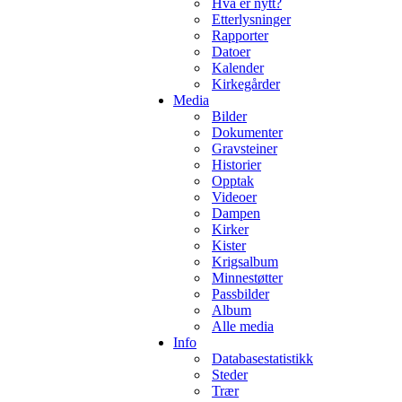
Hva er nytt?
Etterlysninger
Rapporter
Datoer
Kalender
Kirkegårder
Media
Bilder
Dokumenter
Gravsteiner
Historier
Opptak
Videoer
Dampen
Kirker
Kister
Krigsalbum
Minnestøtter
Passbilder
Album
Alle media
Info
Databasestatistikk
Steder
Trær