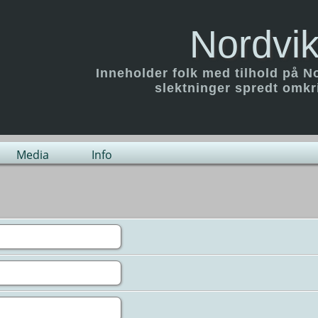
Nordvik
Inneholder folk med tilhold på N
slektninger spredt omk
Media
Info