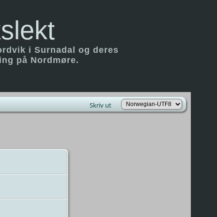
slekt
ordvik i Surnadal og deres
ring på Nordmøre.
Skriv ut