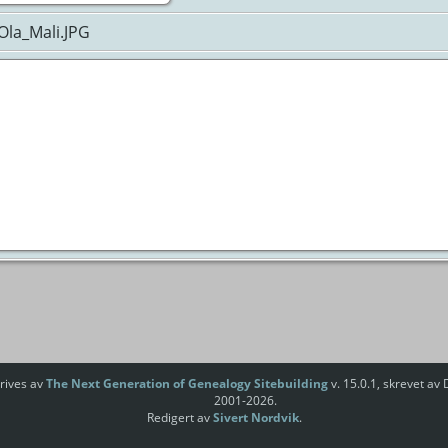
Ola_Mali.JPG
rives av
The Next Generation of Genealogy Sitebuilding
v. 15.0.1, skrevet av
2001-2026.
Redigert av
Sivert Nordvik
.