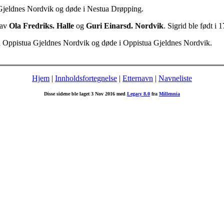
 Gjeldnes Nordvik og døde i Nestua Drøpping.
 av
Ola Fredriks. Halle
og
Guri Einarsd. Nordvik
. Sigrid ble født i
 i Oppistua Gjeldnes Nordvik og døde i Oppistua Gjeldnes Nordvik.
Hjem
|
Innholdsfortegnelse
|
Etternavn
|
Navneliste
Disse sidene ble laget 3 Nov 2016 med
Legacy 8.0
fra
Millennia