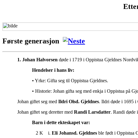
Ette
Første generasjon
1. Johan Halvorsen
døde i 1719 i Oppistua Gjeldnes Nordvi
Hendelser i hans liv:
• Yrke: Gifta seg til Oppistua Gjeldnes.
• Historie: Johan gifta seg med enkja i Oppistua på Gj
Johan giftet seg med
Ildri Olsd. Gjeldnes
. Ildri døde i 1695 
Johan giftet seg deretter med
Randi Larsdatter
. Randi døde 
Barn i dette ekteskapet var:
2 K i.
Eli Johansd. Gjeldnes
ble født i Oppistua 