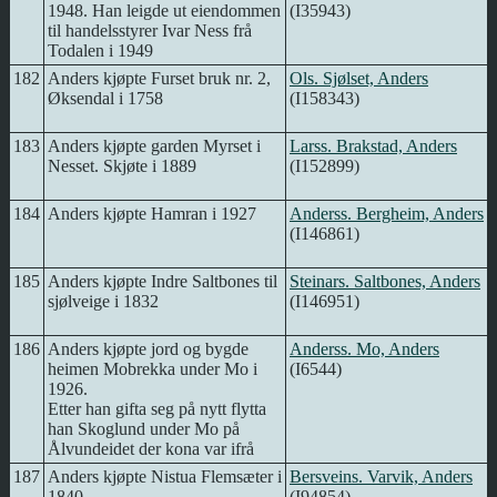
1948. Han leigde ut eiendommen
(I35943)
til handelsstyrer Ivar Ness frå
Todalen i 1949
182
Anders kjøpte Furset bruk nr. 2,
Ols. Sjølset, Anders
Øksendal i 1758
(I158343)
183
Anders kjøpte garden Myrset i
Larss. Brakstad, Anders
Nesset. Skjøte i 1889
(I152899)
184
Anders kjøpte Hamran i 1927
Anderss. Bergheim, Anders
(I146861)
185
Anders kjøpte Indre Saltbones til
Steinars. Saltbones, Anders
sjølveige i 1832
(I146951)
186
Anders kjøpte jord og bygde
Anderss. Mo, Anders
heimen Mobrekka under Mo i
(I6544)
1926.
Etter han gifta seg på nytt flytta
han Skoglund under Mo på
Ålvundeidet der kona var ifrå
187
Anders kjøpte Nistua Flemsæter i
Bersveins. Varvik, Anders
1840.
(I94854)