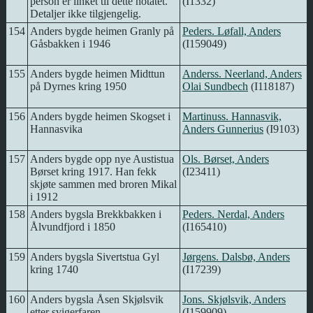
person er linket til dette notatet.
(I1332)
Detaljer ikke tilgjengelig.
154
Anders bygde heimen Granly på
Peders. Løfall, Anders
Gåsbakken i 1946
(I159049)
155
Anders bygde heimen Midttun
Anderss. Neerland, Anders
på Dyrnes kring 1950
Olai Sundbech
(I118187)
156
Anders bygde heimen Skogset i
Martinuss. Hannasvik,
Hannasvika
Anders Gunnerius
(I9103)
157
Anders bygde opp nye Austistua
Ols. Børset, Anders
Børset kring 1917. Han fekk
(I23411)
skjøte sammen med broren Mikal
i 1912
158
Anders bygsla Brekkbakken i
Peders. Nerdal, Anders
Ålvundfjord i 1850
(I165410)
159
Anders bygsla Sivertstua Gyl
Jørgens. Dalsbø, Anders
kring 1740
(I17239)
160
Anders bygsla Åsen Skjølsvik
Jons. Skjølsvik, Anders
etter svigerfaren
(I159909)