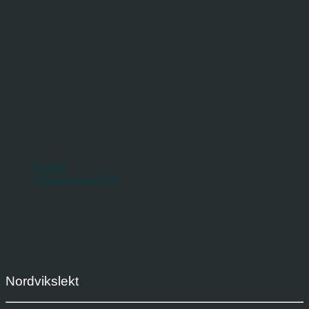
English
*Norwegian-UTF8
Nordvikslekt