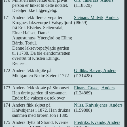
170
Minst en nålevende eller privat
Ols. Talleraas, Anders
person er linket til dette notatet.
(I118520)
Detaljer ikke tilgjengelig.
171
Anders fekk flere arveparter i
Steinars. Mulvik, Anders
Krognes laksevorpe i Valsøyfjord
(I8659)
frå Erik Eisteins. Settemsdal,
Einar Hallset, Daniel
Augustunuss. Yttergård og Elling
Bårds. Torjul.
Denne laksevorpafylgde garden
til i 1738. Da ble eiendomsretten
overført til Kristen Ellings.
Reinset.
172
Anders fekk skjøte på
Gulliks. Bævre, Anders
Midtgarden Nedre Sæter i 1772
(I131428)
173
Anders fekk skjøte på Simonset.
Einars. Grøset, Anders
Han dreiv garden til stesønnen
(I124869)
Endre ble vaksen og tok over
174
Anders fikk skjøet på
Nilss. Knivskjenes, Anders
Knivskjenes i 1872. Han drukna
(I159888)
sammen med broren Jon i 1885
175
Anders flytta til Strand, Kverne
Fredriks. Kvande, Anders