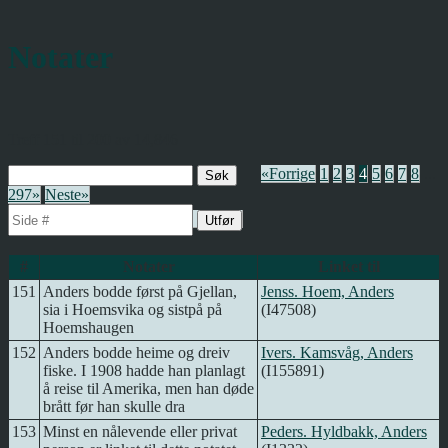
Notater
Treff 151 til 200 av 14,846
«Forrige
1
2
3
4
5
6
7
8
...
297»
Neste»
#
Notater
Linket til
151
Anders bodde først på Gjellan,
Jenss. Hoem, Anders
sia i Hoemsvika og sistpå på
(I47508)
Hoemshaugen
152
Anders bodde heime og dreiv
Ivers. Kamsvåg, Anders
fiske. I 1908 hadde han planlagt
(I155891)
å reise til Amerika, men han døde
brått før han skulle dra
153
Minst en nålevende eller privat
Peders. Hyldbakk, Anders