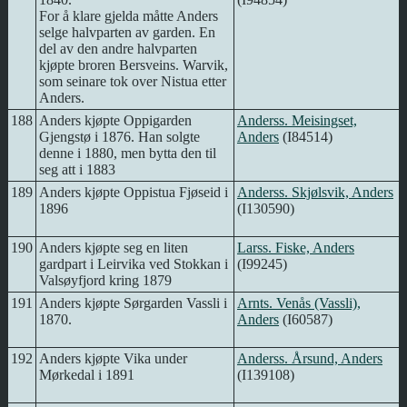
For å klare gjelda måtte Anders
selge halvparten av garden. En
del av den andre halvparten
kjøpte broren Bersveins. Warvik,
som seinare tok over Nistua etter
Anders.
188
Anders kjøpte Oppigarden
Anderss. Meisingset,
Gjengstø i 1876. Han solgte
Anders
(I84514)
denne i 1880, men bytta den til
seg att i 1883
189
Anders kjøpte Oppistua Fjøseid i
Anderss. Skjølsvik, Anders
1896
(I130590)
190
Anders kjøpte seg en liten
Larss. Fiske, Anders
gardpart i Leirvika ved Stokkan i
(I99245)
Valsøyfjord kring 1879
191
Anders kjøpte Sørgarden Vassli i
Arnts. Venås (Vassli),
1870.
Anders
(I60587)
192
Anders kjøpte Vika under
Anderss. Årsund, Anders
Mørkedal i 1891
(I139108)