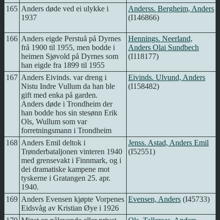
165
Anders døde ved ei ulykke i
Anderss. Bergheim, Anders
1937
(I146866)
166
Anders eigde Perstuå på Dyrnes
Hennings. Neerland,
frå 1900 til 1955, men bodde i
Anders Olai Sundbech
heimen Sjøvold på Dyrnes som
(I118177)
han eigde fra 1899 til 1955
167
Anders Eivinds. var dreng i
Eivinds. Ulvund, Anders
Nistu Indre Vullum da han ble
(I158482)
gift med enka på garden.
Anders døde i Trondheim der
han bodde hos sin stesønn Erik
Ols, Wullum som var
forretningsmann i Trondheim
168
Anders Emil deltok i
Jenss. Astad, Anders Emil
Trønderbataljonen vinteren 1940
(I52551)
med grensevakt i Finnmark, og i
dei dramatiske kampene mot
tyskerne i Gratangen 25. apr.
1940.
169
Anders Evensen kjøpte Vorpenes
Evensen, Anders
(I45733)
Eidsvåg av Kristian Øye i 1926