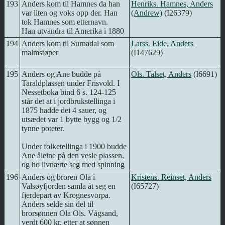
193
Anders kom til Hamnes da han
Henriks. Hamnes, Anders
var liten og voks opp der. Han
(Andrew)
(I26379)
tok Hamnes som etternavn.
Han utvandra til Amerika i 1880
194
Anders kom til Surnadal som
Larss. Eide, Anders
malmstøper
(I147629)
195
Anders og Ane budde på
Ols. Talset, Anders
(I6691)
Taraldplassen under Frisvold. I
Nessetboka bind 6 s. 124-125
står det at i jordbrukstellinga i
1875 hadde dei 4 sauer, og
utsædet var 1 bytte bygg og 1/2
tynne poteter.
Under folketellinga i 1900 budde
Ane åleine på den vesle plassen,
og ho livnærte seg med spinning
196
Anders og broren Ola i
Kristens. Reinset, Anders
Valsøyfjorden samla åt seg en
(I65727)
fjerdepart av Krognesvorpa.
Anders selde sin del til
brorsønnen Ola Ols. Vågsand,
verdt 600 kr. etter at sønnen