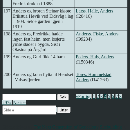
Fredrik drukna i 1888.
197
Anders og broren Steinar kjøpte
Larss. Halle, Anders
Erikstua Høvik ved Eidsvåg i lag
(I20416)
i 1904. Selde garden igjen i
1919
198
Anders og Fredrikka hadde
Anderss. Fiske, Anders
ingen fast heim, men losjerte
(I99234)
ymse stader i bygda. Sist i
Olastua på Åsgård.
199
Anders og Guri fikk 14 barn
Peders. Hals, Anders
(I150346)
200
Anders og kona flytta til Hendset
Tores. Hommelstad,
i Valsøyfjorden
Anders
(I141263)
«Forrige
1
2
3
4
5
6
7
8
...
297»
Neste»
Sidene drives av
The Next Generation of Genealogy Sitebuilding
v.