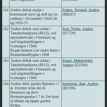
161
Anders deltok mykje i
Peders. Nergård, Anders
kommunalt styre og stell og var
(I68247)
ordførar i Ålvundeid i 1920-28
og 1935-37.
162
Anders deltok som soldat i
Jons. Nerbu, Anders
Trønderbataljonen (IR12), ved
(I57729)
nøytralitetsvakt i Finnmark og
ved krigshandlingene i
Gratangen i 1940.
Bygde heimen Lier under Røen i
Romundstadbygda i 1968
163
Anders deltok som soldat i
Einars. Møkkelgård,
Trønderbataljonen (IR12), ved
Anders
(I22594)
nøytralitetsvakt i Finnmark og
ved krigshandlingene i
Gratangen i 1940.
164
Anders dreiv garden Børeiten i 7
Ingebrigts. Bøe, Anders
år. Deretter reiste dei til
(I65196)
Bremsnes og dreiv
Bremsnesgarden i 7 år. Dei kom
så tilbake og kjøpte garden
Reiten.