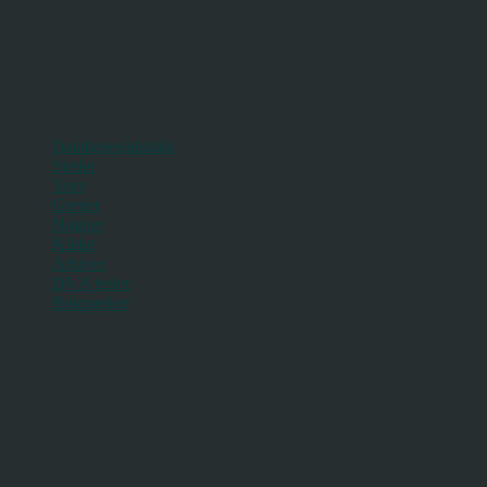
Databasestatistikk
Steder
Trær
Grener
Notater
Kilder
Arkiver
DNA tester
Bokmerker