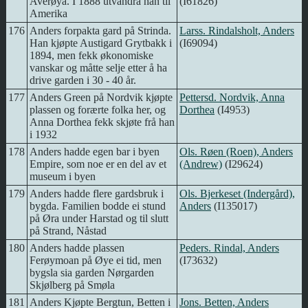
Averøya. I 1888 utvandra han til
(I61826)
Amerika
176
Anders forpakta gard på Strinda.
Larss. Rindalsholt, Anders
Han kjøpte Austigard Grytbakk i
(I69094)
1894, men fekk økonomiske
vanskar og måtte selje etter å ha
drive garden i 30 - 40 år.
177
Anders Green på Nordvik kjøpte
Pettersd. Nordvik, Anna
plassen og forærte folka her, og
Dorthea
(I4953)
Anna Dorthea fekk skjøte frå han
i 1932
178
Anders hadde egen bar i byen
Ols. Røen (Roen), Anders
Empire, som noe er en del av et
(Andrew)
(I29624)
museum i byen
179
Anders hadde flere gardsbruk i
Ols. Bjerkeset (Indergård),
bygda. Familien bodde ei stund
Anders
(I135017)
på Øra under Harstad og til slutt
på Strand, Nåstad
180
Anders hadde plassen
Peders. Rindal, Anders
Ferøymoan på Øye ei tid, men
(I73632)
bygsla sia garden Nørgarden
Skjølberg på Smøla
181
Anders Kjøpte Bergtun, Betten i
Jons. Betten, Anders