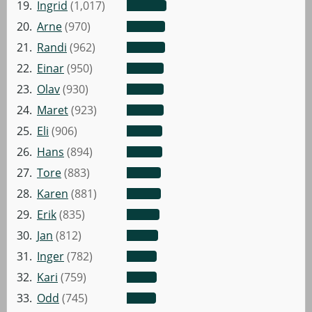
19.
Ingrid
(1,017)
20.
Arne
(970)
21.
Randi
(962)
22.
Einar
(950)
23.
Olav
(930)
24.
Maret
(923)
25.
Eli
(906)
26.
Hans
(894)
27.
Tore
(883)
28.
Karen
(881)
29.
Erik
(835)
30.
Jan
(812)
31.
Inger
(782)
32.
Kari
(759)
33.
Odd
(745)