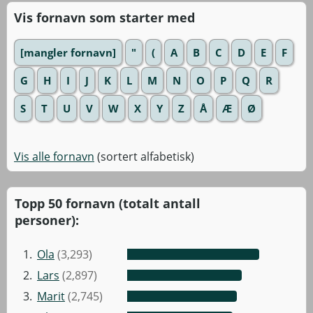
Vis fornavn som starter med
[mangler fornavn]
"
(
A
B
C
D
E
F
G
H
I
J
K
L
M
N
O
P
Q
R
S
T
U
V
W
X
Y
Z
Å
Æ
Ø
Vis alle fornavn
(sortert alfabetisk)
Topp 50 fornavn (totalt antall
personer):
1.
Ola
(3,293)
2.
Lars
(2,897)
3.
Marit
(2,745)