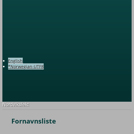
English
*Norwegian-UTF8
Nordvikslekt
Fornavnsliste