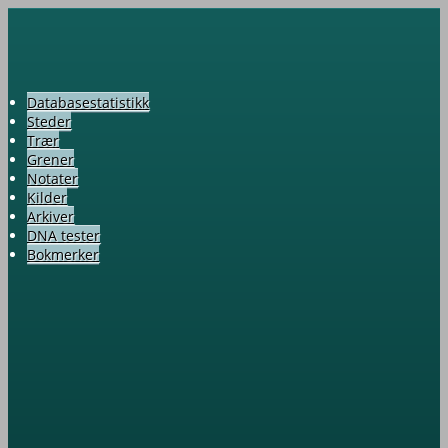
Databasestatistikk
Steder
Trær
Grener
Notater
Kilder
Arkiver
DNA tester
Bokmerker