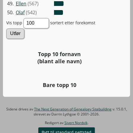
49.
Ellen
(567)
50.
Olaf
(542)
Vis topp
sortert etter forekomst
Topp 10 fornavn
(blant alle navn)
Bare topp 10
Sidene drives av
The Next Generation of Genealogy Sitebuilding
v. 15.0.1,
skrevet av Darrin Lythgoe © 2001-2026.
Redigert av
Sivert Nordvik
.
Bytt til standard nettsted