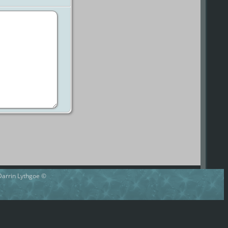
 Darrin Lythgoe ©