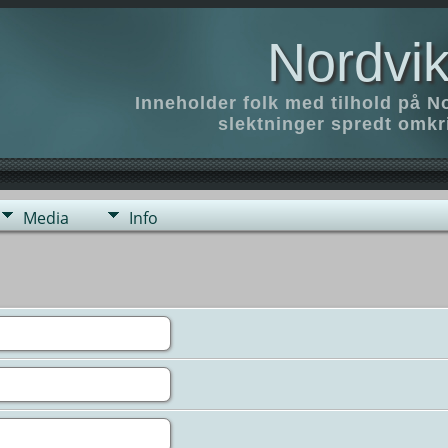
Nordvik
Inneholder folk med tilhold på N
slektninger spredt omk
Media
Info