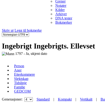
Grener
Notater
Kilder
Arkiver
DNA tester
Bokmerker
Skriv ut
Legg til bokmerke
Ingebrigt Ingebrigts. Ellevset
1797 - Ja, ukjent dato
Person
Aner
Etterkommere
Slektskap
Tidslinje
Familie
GEDCOM
Generasjoner:
Standard
|
Kompakt
|
Vertikalt
|
Ba