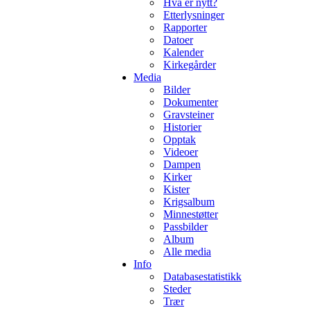
Hva er nytt?
Etterlysninger
Rapporter
Datoer
Kalender
Kirkegårder
Media
Bilder
Dokumenter
Gravsteiner
Historier
Opptak
Videoer
Dampen
Kirker
Kister
Krigsalbum
Minnestøtter
Passbilder
Album
Alle media
Info
Databasestatistikk
Steder
Trær