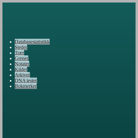
Databasestatistikk
Steder
Trær
Grener
Notater
Kilder
Arkiver
DNA tester
Bokmerker