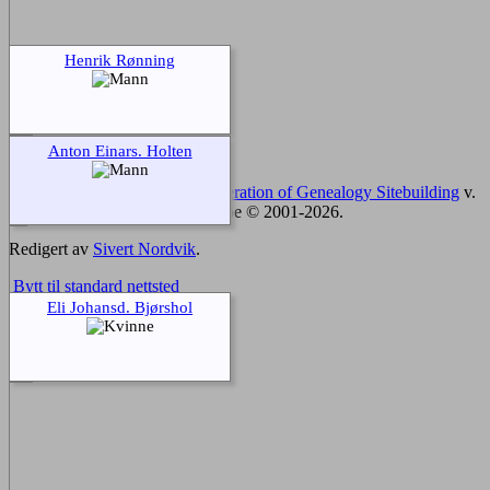
Henrik Rønning
Anton Einars. Holten
Sidene drives av
The Next Generation of Genealogy Sitebuilding
v.
15.0.1, skrevet av Darrin Lythgoe © 2001-2026.
Redigert av
Sivert Nordvik
.
Bytt til standard nettsted
Eli Johansd. Bjørshol