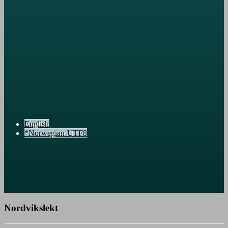
English
*Norwegian-UTF8
Nordvikslekt