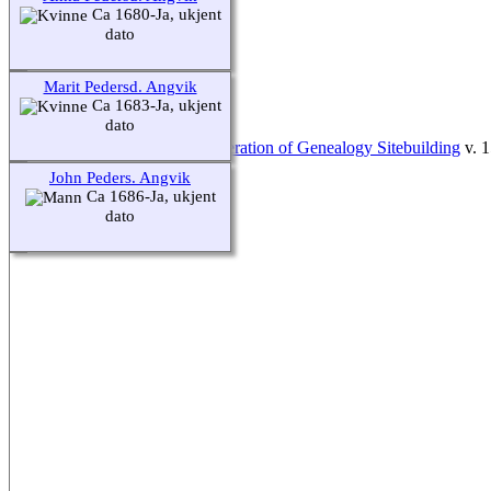
Ca 1680-Ja, ukjent
dato
Marit Pedersd. Angvik
Ca 1683-Ja, ukjent
dato
Sidene drives av
The Next Generation of Genealogy Sitebuilding
v. 1
John Peders. Angvik
Redigert av
Sivert Nordvik
.
Ca 1686-Ja, ukjent
dato