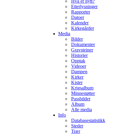
Hva er nytt?
Etterlysninger
Rapporter
Datoer
Kalender
Kirkegårder
Media
Bilder
Dokumenter
Gravsteiner
Historier
Opptak
Videoer
Dampen
Kirker
Kister
Krigsalbum
Minnestøtter
Passbilder
Album
Alle media
Info
Databasestatistikk
Steder
Trær