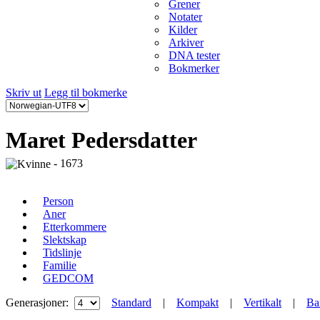
Grener
Notater
Kilder
Arkiver
DNA tester
Bokmerker
Skriv ut
Legg til bokmerke
Maret Pedersdatter
- 1673
Person
Aner
Etterkommere
Slektskap
Tidslinje
Familie
GEDCOM
Generasjoner:
Standard
|
Kompakt
|
Vertikalt
|
Ba