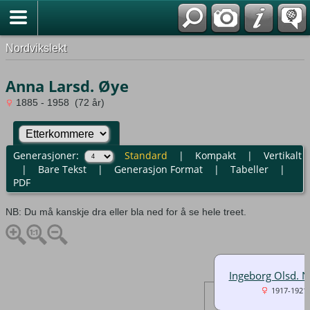
Nordvikslekt
Anna Larsd. Øye
1885 - 1958 (72 år)
Generasjoner:
Standard
|
Kompakt
|
Vertikalt
|
Bare Tekst
|
Generasjon Format
|
Tabeller
|
PDF
NB: Du må kanskje dra eller bla ned for å se hele treet.
Ingeborg Olsd. N
1917-1921