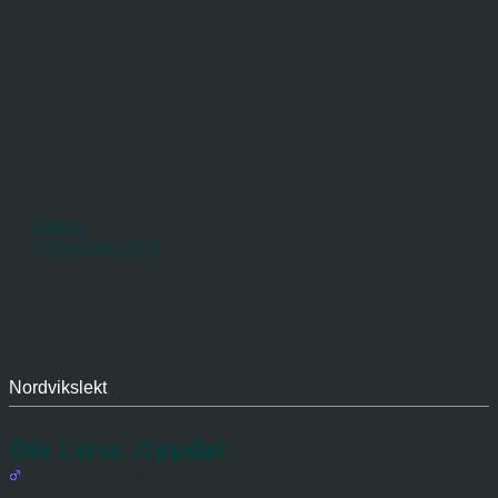
English
*Norwegian-UTF8
Nordvikslekt
Ole Larss. Oppdøl
1693 - 1742 (49 år)