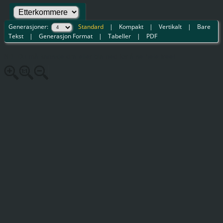
Generasjoner:
Standard
|
Kompakt
|
Vertikalt
|
Bare
Tekst
|
Generasjon Format
|
Tabeller
|
PDF
NB: Du må kanskje dra eller bla ned for å se hele treet.