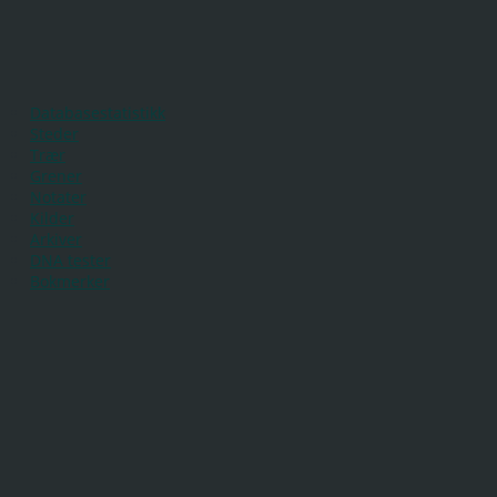
Databasestatistikk
Steder
Trær
Grener
Notater
Kilder
Arkiver
DNA tester
Bokmerker