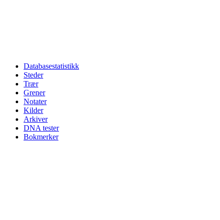
Databasestatistikk
Steder
Trær
Grener
Notater
Kilder
Arkiver
DNA tester
Bokmerker