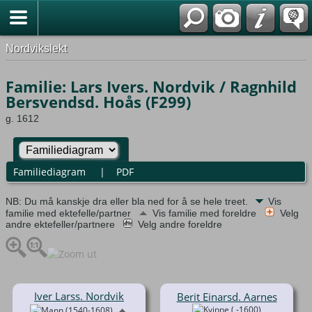
Nordvikslekt
Familie: Lars Ivers. Nordvik / Ragnhild
Bersvendsd. Hoås (F299)
g. 1612
Familiediagram
|
PDF
NB: Du må kanskje dra eller bla ned for å se hele treet.
Vis
familie med ektefelle/partner
Vis familie med foreldre
Velg
andre ektefeller/partnere
Velg andre foreldre
Iver Larss. Nordvik
Berit Einarsd. Aarnes
( -1600)
(1540-1608)