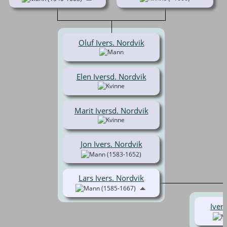
Oluf Ivers. Nordvik
Elen Iversd. Nordvik
Marit Iversd. Nordvik
Jon Ivers. Nordvik
(1583-1652)
Lars Ivers. Nordvik
(1585-1667)
Iver