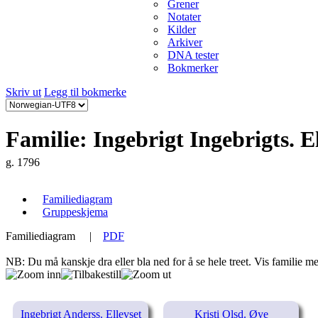
Grener
Notater
Kilder
Arkiver
DNA tester
Bokmerker
Skriv ut
Legg til bokmerke
Familie: Ingebrigt Ingebrigts. E
g. 1796
Familiediagram
Gruppeskjema
Familiediagram
|
PDF
NB: Du må kanskje dra eller bla ned for å se hele treet.
Vis familie me
Ingebrigt Anderss. Ellevset
Kristi Olsd. Øye