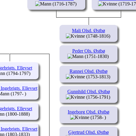
(1716-1787)
(1719-17
Mali Olsd. Østbø
(1748-1816)
Peder Ols. Østbø
(1751-1830)
gebrigts. Ellevset
Rannei Olsd. Østbø
(1794-1797)
(1753-1813)
 Ingebrigts. Ellevset
Gunnhild Olsd. Østbø
(1797- )
(1756-1791)
gebrigts. Ellevset
Ingeborg Olsd. Østbø
(1800-1888)
(1758- )
 Ingebrigts. Ellevset
Gjertrud Olsd. Østbø
(1803-1833)