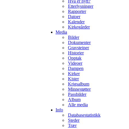
Hva er nytt?
Etterlysninger
Rapporter
Datoer
Kalender
Kirkegårder
Media
Bilder
Dokumenter
Gravsteiner
Historier
Opptak
Videoer
Dampen
Kirker
Kister
Krigsalbum
Minnestøtter
Passbilder
Album
Alle media
Info
Databasestatistikk
Steder
Trær