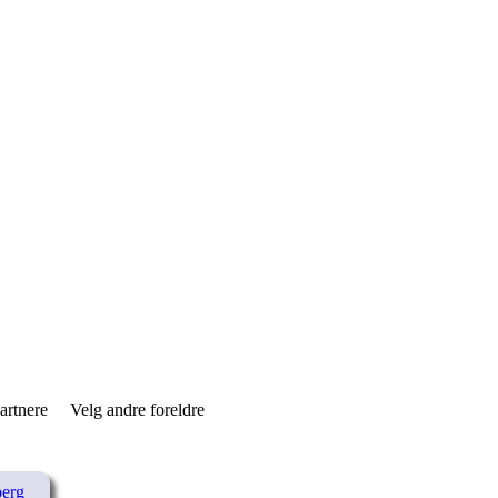
partnere
Velg andre foreldre
berg