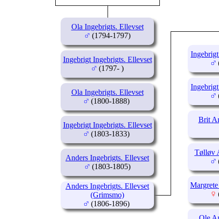
Ola Ingebrigts. Ellevset
(1794-1797)
Ingebrig
Ingebrigt Ingebrigts. Ellevset
(1797- )
Ingebrig
Ola Ingebrigts. Ellevset
(1800-1888)
Brit A
Ingebrigt Ingebrigts. Ellevset
(1803-1833)
Tølløv 
Anders Ingebrigts. Ellevset
(1803-1805)
Margrete
Anders Ingebrigts. Ellevset
(Grimsmo)
(1806-1896)
Ole A