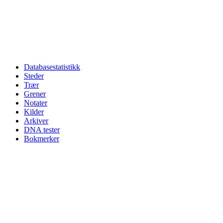
Databasestatistikk
Steder
Trær
Grener
Notater
Kilder
Arkiver
DNA tester
Bokmerker