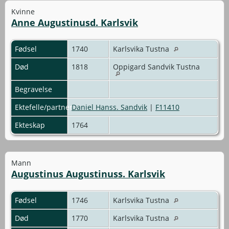
Kvinne
Anne Augustinusd. Karlsvik
Fødsel
1740
Karlsvika Tustna
Død
1818
Oppigard Sandvik Tustna
Begravelse
Ektefelle/partner
Daniel Hanss. Sandvik
|
F11410
Ekteskap
1764
Mann
Augustinus Augustinuss. Karlsvik
Fødsel
1746
Karlsvika Tustna
Død
1770
Karlsvika Tustna