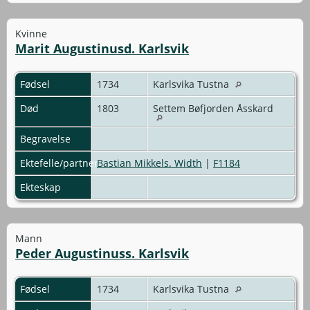
Kvinne
Marit Augustinusd. Karlsvik
Fødsel
1734
Karlsvika Tustna
Død
1803
Settem Bøfjorden Åsskard
Begravelse
Ektefelle/partner
Bastian Mikkels. Width
|
F1184
Ekteskap
Mann
Peder Augustinuss. Karlsvik
Fødsel
1734
Karlsvika Tustna