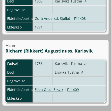
Død
1808
Karlsvika Tustna
Begravelse
Ektefelle/partner
Gurå Andersd. Sjøflot
|
F11408
Ekteskap
1771
Mann
Richard (Rikkert) Augustinuss. Karlsvik
Fødsel
1736
Karlsvika Tustna
Død
Ersvika Tustna
Begravelse
Ektefelle/partner
Ellen Olsd. Ersvik
|
F11409
Ekteskap