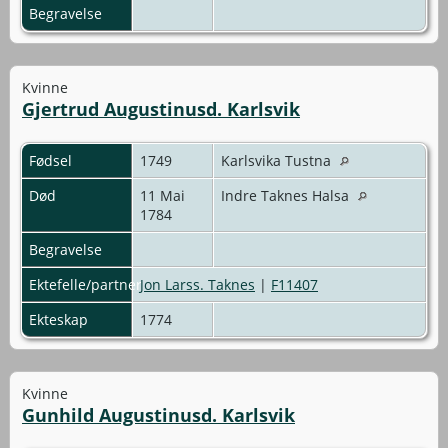
Begravelse
Kvinne
Gjertrud Augustinusd. Karlsvik
Fødsel
1749
Karlsvika Tustna
Død
11 Mai
Indre Taknes Halsa
1784
Begravelse
Ektefelle/partner
Jon Larss. Taknes
|
F11407
Ekteskap
1774
Kvinne
Gunhild Augustinusd. Karlsvik