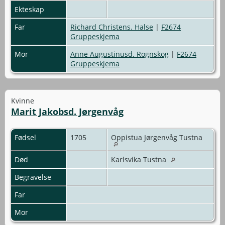
Ekteskap
Far
Richard Christens. Halse
|
F2674
Gruppeskjema
Mor
Anne Augustinusd. Rognskog
|
F2674
Gruppeskjema
Kvinne
Marit Jakobsd. Jørgenvåg
Fødsel
1705
Oppistua Jørgenvåg Tustna
Død
Karlsvika Tustna
Begravelse
Far
Mor