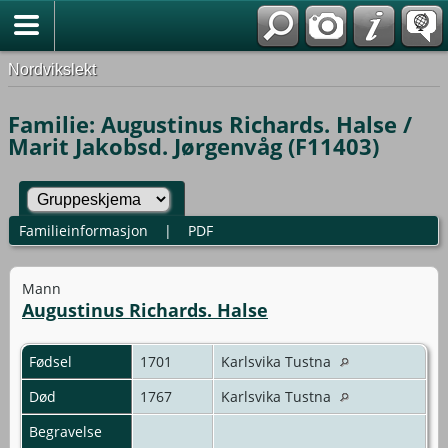
Nordvikslekt
Familie: Augustinus Richards. Halse /
Marit Jakobsd. Jørgenvåg (F11403)
Familieinformasjon
|
PDF
Mann
Augustinus Richards. Halse
Fødsel
1701
Karlsvika Tustna
Død
1767
Karlsvika Tustna
Begravelse