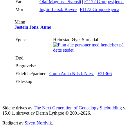
Far
Olaf Magnuss. Svensli
|
F1172 Gruppeskjema
Mor
Ingrid Larsd. Bævre
|
F1172 Gruppeskjema
Mann
Jostein Jons. Aune
Fødsel
Heimstad Øye, Surnadal
Død
Begravelse
Ektefelle/partner
Gunn Anita Nilsd. Næss
|
F21366
Ekteskap
Sidene drives av
The Next Generation of Genealogy Sitebuilding
v.
15.0.1, skrevet av Darrin Lythgoe © 2001-2026.
Redigert av
Sivert Nordvik
.