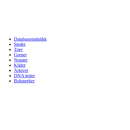
Databasestatistikk
Steder
Trær
Grener
Notater
Kilder
Arkiver
DNA tester
Bokmerker