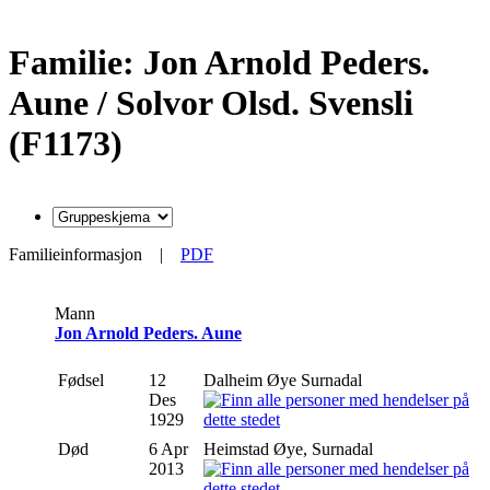
Familie: Jon Arnold Peders.
Aune / Solvor Olsd. Svensli
(F1173)
Familieinformasjon
|
PDF
Mann
Jon Arnold Peders. Aune
Fødsel
12
Dalheim Øye Surnadal
Des
1929
Død
6 Apr
Heimstad Øye, Surnadal
2013