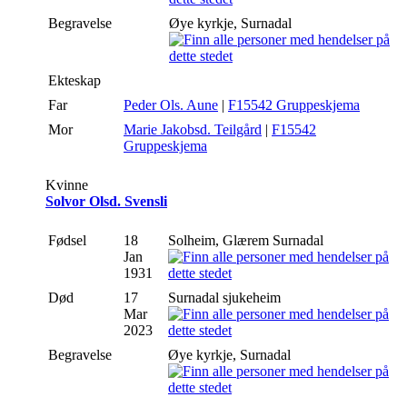
Begravelse
Øye kyrkje, Surnadal
Ekteskap
Far
Peder Ols. Aune
|
F15542 Gruppeskjema
Mor
Marie Jakobsd. Teilgård
|
F15542
Gruppeskjema
Kvinne
Solvor Olsd. Svensli
Fødsel
18
Solheim, Glærem Surnadal
Jan
1931
Død
17
Surnadal sjukeheim
Mar
2023
Begravelse
Øye kyrkje, Surnadal