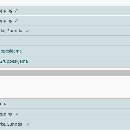
øpping
øpping
rke, Sunndal
uppeskjema
 Gruppeskjema
k
øpping
rke, Sunndal