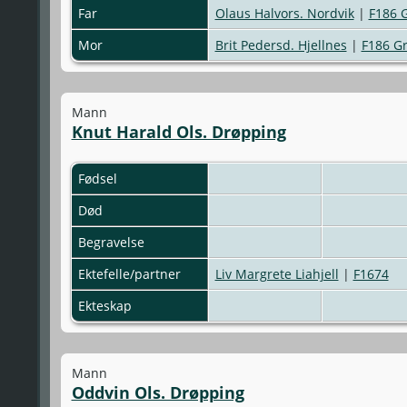
Far
Olaus Halvors. Nordvik
|
F186 
Mor
Brit Pedersd. Hjellnes
|
F186 G
Mann
Knut Harald Ols. Drøpping
Fødsel
Død
Begravelse
Ektefelle/partner
Liv Margrete Liahjell
|
F1674
Ekteskap
Mann
Oddvin Ols. Drøpping