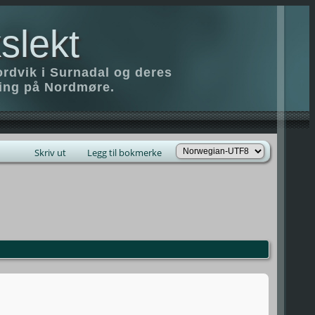
slekt
ordvik i Surnadal og deres
ring på Nordmøre.
Skriv ut
Legg til bokmerke