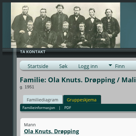
TA KONTAKT
Startside
Søk
Logg inn
Finn
Familie: Ola Knuts. Drøpping / Mal
g. 1951
Familiediagram
Gruppeskjema
Familieinformasjon
|
PDF
Mann
Ola Knuts. Drøpping