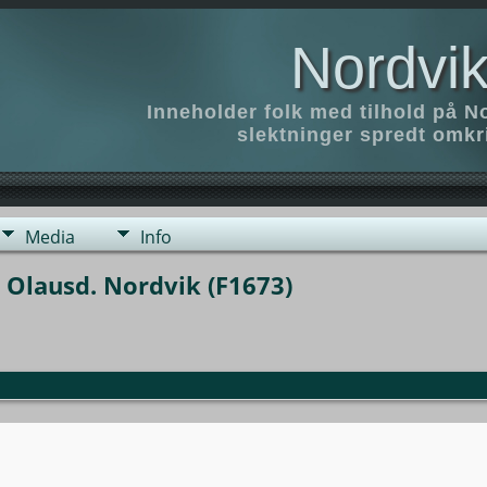
Nordvik
Inneholder folk med tilhold på N
slektninger spredt omk
Media
Info
i Olausd. Nordvik (F1673)