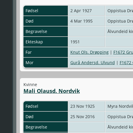
Fødsel
2 Apr 1927
Oppistua Dr
Død
4 Mar 1995
Oppistua Dr
Begravelse
Ålvundeid ki
Ekteskap
1951
Far
Knut Ols. Drøpping
|
F1672 Gr
Mor
Gurå Andersd. Ulvund
|
F1672
Kvinne
Mali Olausd. Nordvik
Fødsel
23 Nov 1925
Myra Nordvi
Død
25 Nov 2016
Oppistua Dr
Begravelse
Ålvundeid ki