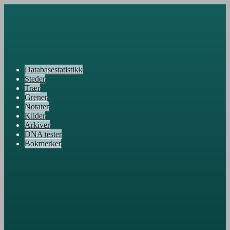
Databasestatistikk
Steder
Trær
Grener
Notater
Kilder
Arkiver
DNA tester
Bokmerker