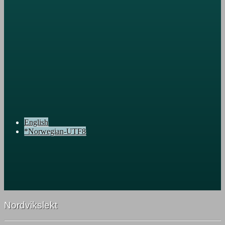
English
*Norwegian-UTF8
Nordvikslekt