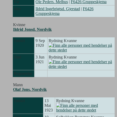
Far
Ole Peders. Melhus
|
F6426 Gruppeskjema
Mor
Ildrid Ingebrigtsd. Gjerstad
|
F6426
Gruppeskjema
Kvinne
Ildrid Jonsd. Nordvik
Fødsel
9 Sep
Rydning Kvanne
1920
Død
3 Jun
Rydning Kvanne
1921
Begravelse
Mann
Olaf Jons. Nordvik
Fødsel
13
Rydning Kvanne
Mai
1923