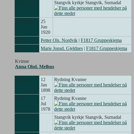
Begravelse
Stangvik kyrkje Stangvik, Surnadal
Ekteskap
25
Jun
1920
Far
Petter Ols. Nordvik
|
F1817 Gruppeskjema
Mor
Marie Jonsd. Gjeldnes
|
F1817 Gruppeskjema
Kvinne
Anna Olsd. Melhus
Fødsel
12
Rydning Kvanne
Jan
1898
Død
17
Rydning Kvanne
Jul
1978
Begravelse
Stangvik kyrkje Stangvik, Surnadal