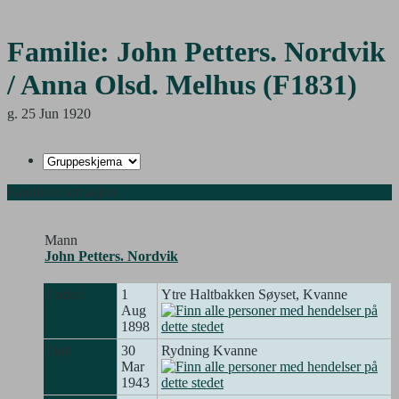
Familie: John Petters. Nordvik
/ Anna Olsd. Melhus (F1831)
g. 25 Jun 1920
Familieinformasjon
|
PDF
Mann
John Petters. Nordvik
Fødsel
1
Ytre Haltbakken Søyset, Kvanne
Aug
1898
Død
30
Rydning Kvanne
Mar
1943