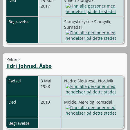
Død
19 Mar
Vollen Stangvik
2017
Begravelse
Stangvik kyrkje Stangvik,
Surnadal
Kvinne
Ildri Johnsd. Åsbø
Fødsel
3 Mai
Nedre Slettneset Nordvik
1928
Død
2010
Molde, Møre og Romsdal
Begravelse