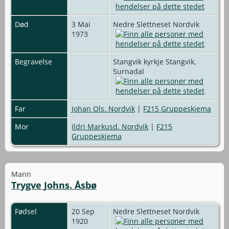
Død
3 Mai
Nedre Slettneset Nordvik
1973
Begravelse
Stangvik kyrkje Stangvik,
Surnadal
Far
Johan Ols. Nordvik
|
F215 Gruppeskjema
Mor
Ildri Markusd. Nordvik
|
F215
Gruppeskjema
Mann
Trygve Johns. Åsbø
Fødsel
20 Sep
Nedre Slettneset Nordvik
1920