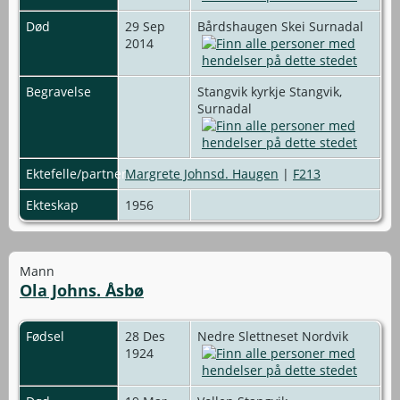
Død
29 Sep
Bårdshaugen Skei Surnadal
2014
Begravelse
Stangvik kyrkje Stangvik,
Surnadal
Ektefelle/partner
Margrete Johnsd. Haugen
|
F213
Ekteskap
1956
Mann
Ola Johns. Åsbø
Fødsel
28 Des
Nedre Slettneset Nordvik
1924