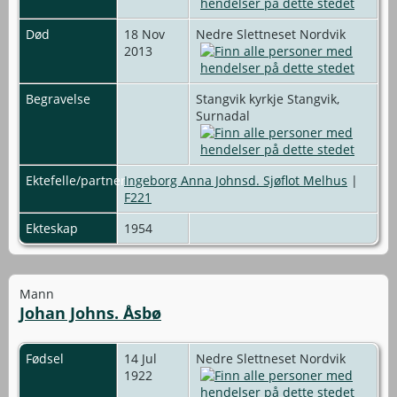
Død
18 Nov
Nedre Slettneset Nordvik
2013
Begravelse
Stangvik kyrkje Stangvik,
Surnadal
Ektefelle/partner
Ingeborg Anna Johnsd. Sjøflot Melhus
|
F221
Ekteskap
1954
Mann
Johan Johns. Åsbø
Fødsel
14 Jul
Nedre Slettneset Nordvik
1922