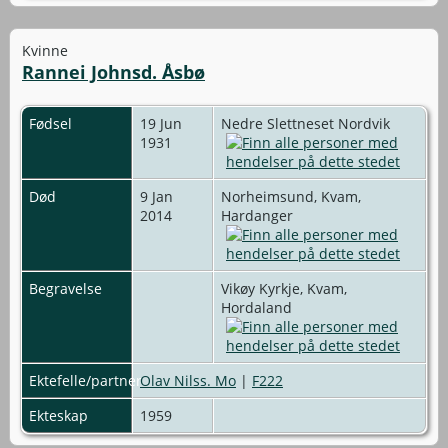
Kvinne
Rannei Johnsd. Åsbø
Fødsel
19 Jun
Nedre Slettneset Nordvik
1931
Død
9 Jan
Norheimsund, Kvam,
2014
Hardanger
Begravelse
Vikøy Kyrkje, Kvam,
Hordaland
Ektefelle/partner
Olav Nilss. Mo
|
F222
Ekteskap
1959