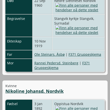
Død
22 Sep
Nedre Slettneset Nordvik
1960
Begravelse
Stangvik kyrkje Stangvik,
Surnadal
Ekteskap
10 Nov
1919
Far
Ole Steinars. Åsbø
|
F371 Gruppeskjema
Mor
Rannei Pedersd. Steinberg
|
F371
Gruppeskjema
Kvinne
Nikoline Johansd. Nordvik
Fødsel
3 Jan
Oppistua Nordvik
1892