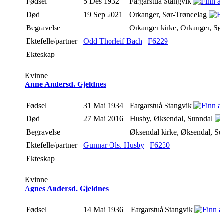
Fødsel
5 Des 1932
Fargarstuå Stangvik
Død
19 Sep 2021
Orkanger, Sør-Trøndelag
Begravelse
Orkanger kirke, Orkanger, S
Ektefelle/partner
Odd Thorleif Bach
|
F6229
Ekteskap
Kvinne
Anne Andersd. Gjeldnes
Fødsel
31 Mai 1934
Fargarstuå Stangvik
Død
27 Mai 2016
Husby, Øksendal, Sunndal
Begravelse
Øksendal kirke, Øksendal, 
Ektefelle/partner
Gunnar Ols. Husby
|
F6230
Ekteskap
Kvinne
Agnes Andersd. Gjeldnes
Fødsel
14 Mai 1936
Fargarstuå Stangvik