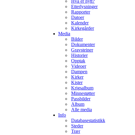
Hva er nytt?
Etterlysninger
Rapporter
Datoer
Kalender
Kirkegårder
Media
Bilder
Dokumenter
Gravsteiner
Historier
Opptak
Videoer
Dampen
Kirker
Kister
Krigsalbum
Minnestøtter
Passbilder
Album
Alle media
Info
Databasestatistikk
Steder
Trær