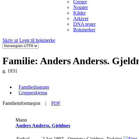
Grener
Notater
Kilder
Arkiver
DNA tester
Bokmerker
Skriv ut
Legg til bokmerke
Familie: Anders Anderss. Gjeldn
g. 1931
Familiediagram
Gruppeskjema
Familieinformasjon
|
PDF
Mann
Anders Anderss. Gjeldnes
Fødsel
2 Jan 1897
Oppistua Gjeldnes, Todalen