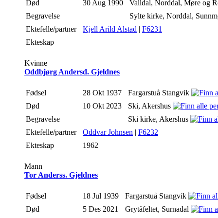
Død
30 Aug 1990
Valldal, Norddal, Møre og 
Begravelse
Sylte kirke, Norddal, Sunn
Ektefelle/partner
Kjell Arild Alstad
|
F6231
Ekteskap
Kvinne
Oddbjørg Andersd. Gjeldnes
Fødsel
28 Okt 1937
Fargarstuå Stangvik
Død
10 Okt 2023
Ski, Akershus
Begravelse
Ski kirke, Akershus
Ektefelle/partner
Oddvar Johnsen
|
F6232
Ekteskap
1962
Mann
Tor Anderss. Gjeldnes
Fødsel
18 Jul 1939
Fargarstuå Stangvik
Død
5 Des 2021
Grytåfeltet, Surnadal