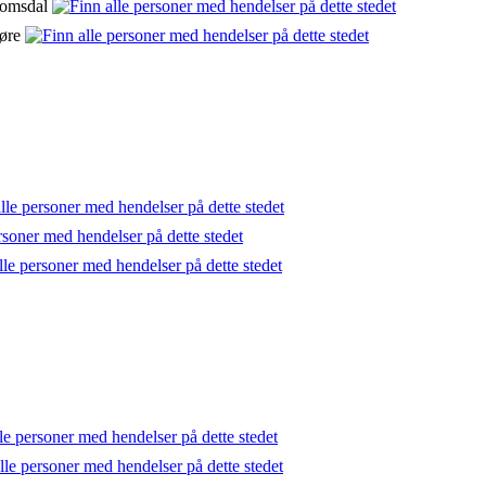
Romsdal
møre