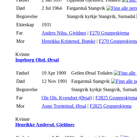
Død
2 Jul 1964
Fargarstuå Stangvik
Begravelse
Stangvik kyrkje Stangvik, Surnadal
Ekteskap
1931
Far
Anders Nilss. Gjeldnes
|
F270 Gruppeskjema
Mor
Henrikka Kristensd. Brøske
|
F270 Gruppeskjem
Kvinne
Ingeborg Olsd. Ørsal
Fødsel
19 Apr 1909
Geilen Ørsal Todalen
Død
12 Nov 1991
Fargarstuå Stangvik
Begravelse
Stangvik kyrkje Stangvik, Surnad
Far
Ole Ols. Kvendset (Ørsal)
|
F2825 Gruppeskjem
Mor
Anne Torsteinsd. Ørsal
|
F2825 Gruppeskjema
Kvinne
Henrikke Andersd. Gjeldnes