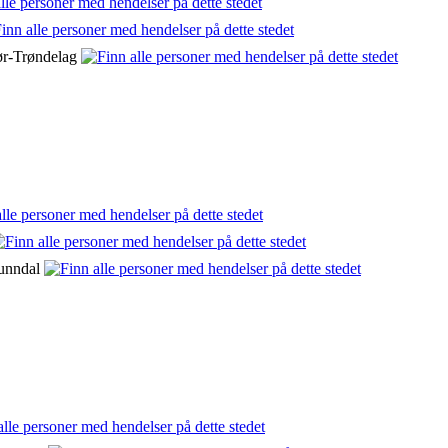
ør-Trøndelag
Sunndal