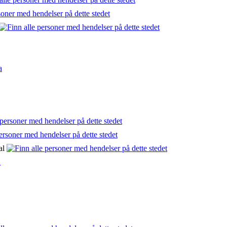
a
al
a