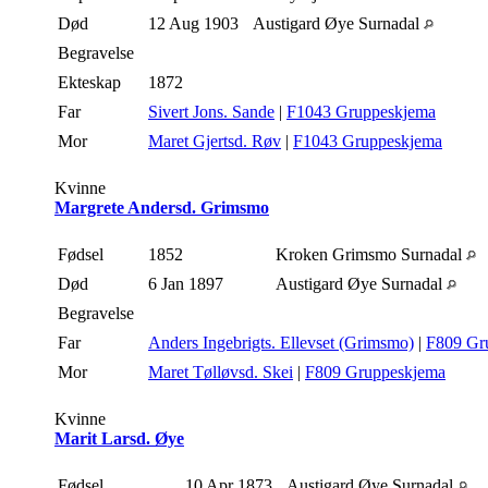
Død
12 Aug 1903
Austigard Øye Surnadal
Begravelse
Ekteskap
1872
Far
Sivert Jons. Sande
|
F1043 Gruppeskjema
Mor
Maret Gjertsd. Røv
|
F1043 Gruppeskjema
Kvinne
Margrete Andersd. Grimsmo
Fødsel
1852
Kroken Grimsmo Surnadal
Død
6 Jan 1897
Austigard Øye Surnadal
Begravelse
Far
Anders Ingebrigts. Ellevset (Grimsmo)
|
F809 Gr
Mor
Maret Tølløvsd. Skei
|
F809 Gruppeskjema
Kvinne
Marit Larsd. Øye
Fødsel
10 Apr 1873
Austigard Øye Surnadal