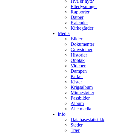
Hva er nytt?
Etterlysninger
Rapporter
Datoer
Kalender
Kirkegårder
Media
Bilder
Dokumenter
Gravsteiner
Historier
Opptak
Videoer
Dampen
Kirker
Kister
Krigsalbum
Minnestøtter
Passbilder
Album
Alle media
Info
Databasestatistikk
Steder
Trær