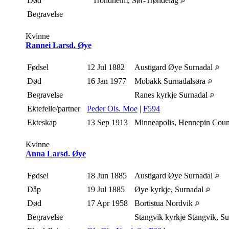
Død
Trondheim, Sør-Trøndelag
Begravelse
Kvinne
Rannei Larsd. Øye
Fødsel
12 Jul 1882
Austigard Øye Surnadal
Død
16 Jan 1977
Mobakk Surnadalsøra
Begravelse
Ranes kyrkje Surnadal
Ektefelle/partner
Peder Ols. Moe
|
F594
Ekteskap
13 Sep 1913
Minneapolis, Hennepin Cou
Kvinne
Anna Larsd. Øye
Fødsel
18 Jun 1885
Austigard Øye Surnadal
Dåp
19 Jul 1885
Øye kyrkje, Surnadal
Død
17 Apr 1958
Bortistua Nordvik
Begravelse
Stangvik kyrkje Stangvik, S