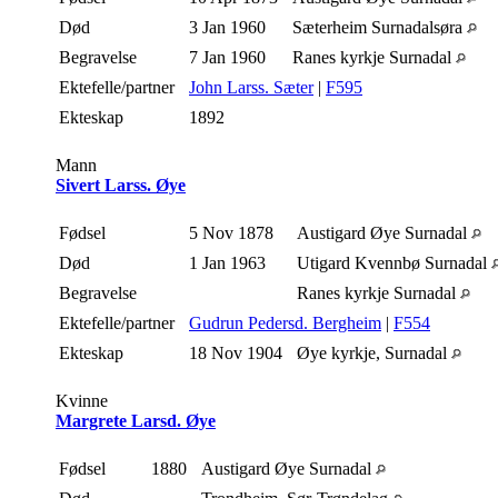
Død
3 Jan 1960
Sæterheim Surnadalsøra
Begravelse
7 Jan 1960
Ranes kyrkje Surnadal
Ektefelle/partner
John Larss. Sæter
|
F595
Ekteskap
1892
Mann
Sivert Larss. Øye
Fødsel
5 Nov 1878
Austigard Øye Surnadal
Død
1 Jan 1963
Utigard Kvennbø Surnadal
Begravelse
Ranes kyrkje Surnadal
Ektefelle/partner
Gudrun Pedersd. Bergheim
|
F554
Ekteskap
18 Nov 1904
Øye kyrkje, Surnadal
Kvinne
Margrete Larsd. Øye
Fødsel
1880
Austigard Øye Surnadal