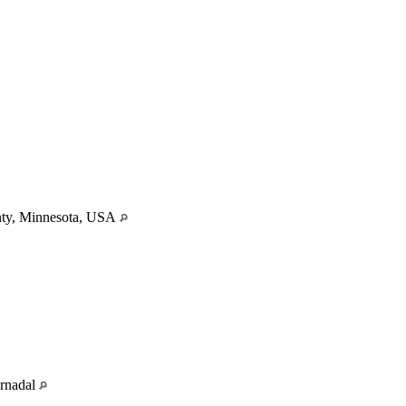
nty, Minnesota, USA
urnadal