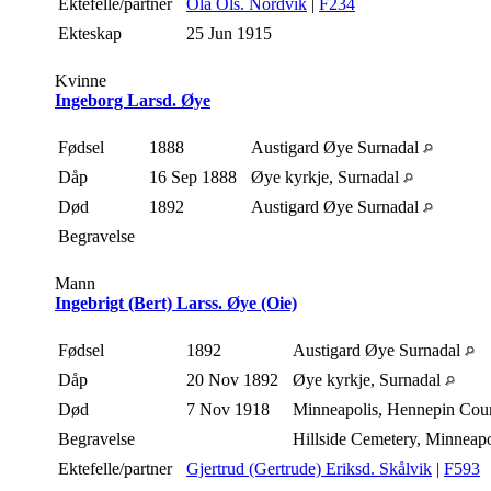
Ektefelle/partner
Ola Ols. Nordvik
|
F234
Ekteskap
25 Jun 1915
Kvinne
Ingeborg Larsd. Øye
Fødsel
1888
Austigard Øye Surnadal
Dåp
16 Sep 1888
Øye kyrkje, Surnadal
Død
1892
Austigard Øye Surnadal
Begravelse
Mann
Ingebrigt (Bert) Larss. Øye (Oie)
Fødsel
1892
Austigard Øye Surnadal
Dåp
20 Nov 1892
Øye kyrkje, Surnadal
Død
7 Nov 1918
Minneapolis, Hennepin Cou
Begravelse
Hillside Cemetery, Minneap
Ektefelle/partner
Gjertrud (Gertrude) Eriksd. Skålvik
|
F593