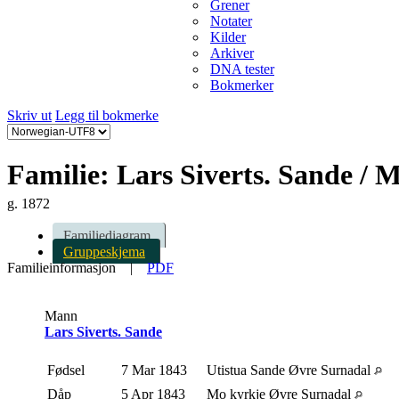
Grener
Notater
Kilder
Arkiver
DNA tester
Bokmerker
Skriv ut
Legg til bokmerke
Familie: Lars Siverts. Sande /
g. 1872
Familiediagram
Gruppeskjema
Familieinformasjon
|
PDF
Mann
Lars Siverts. Sande
Fødsel
7 Mar 1843
Utistua Sande Øvre Surnadal
Dåp
5 Apr 1843
Mo kyrkje Øvre Surnadal