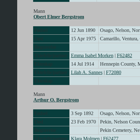
Mann
Obert Elmer Bergstrom
Fødsel
12 Jun 1890
Osago, Nelson, No
Død
15 Apr 1975
Camarillo, Ventura,
Begravelse
Ektefelle/partner
Emma Isabel Morken
|
F62482
Ekteskap
14 Jul 1914
Hennepin County, 
Ektefelle/partner
Lilah A. Sannes
|
F72080
Ekteskap
Mann
Arthur O. Bergstrom
Fødsel
3 Sep 1892
Osago, Nelson, No
Død
23 Feb 1970
Pekin, Nelson Cou
Begravelse
Pekin Cemetery, N
Ektefelle/partner
Klara Molmen
|
F62477