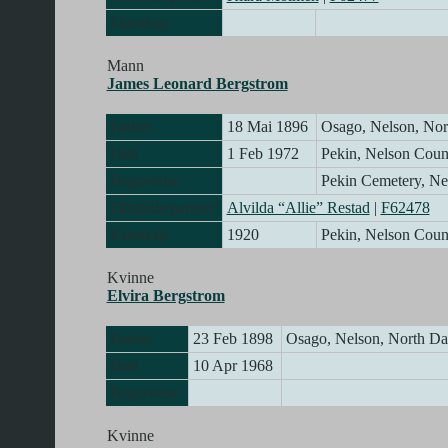
Ekteskap
Mann
James Leonard Bergstrom
Fødsel
18 Mai 1896
Osago, Nelson, No
Død
1 Feb 1972
Pekin, Nelson Cou
Begravelse
Pekin Cemetery, N
Ektefelle/partner
Alvilda “Allie” Restad
|
F62478
Ekteskap
1920
Pekin, Nelson Cou
Kvinne
Elvira Bergstrom
Fødsel
23 Feb 1898
Osago, Nelson, North D
Død
10 Apr 1968
Begravelse
Kvinne