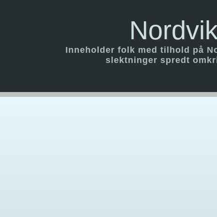
Nordvik
Inneholder folk med tilhold på N
slektninger spredt omk