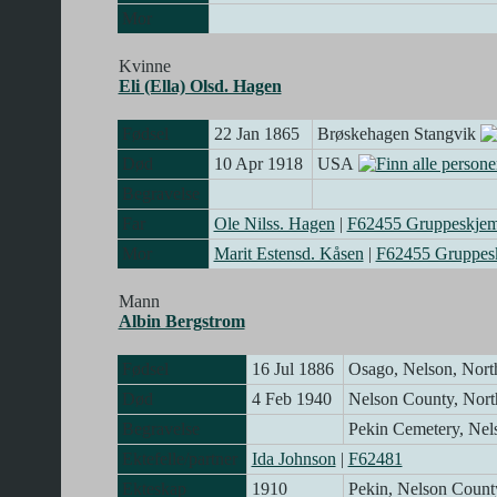
Mor
Kvinne
Eli (Ella) Olsd. Hagen
Fødsel
22 Jan 1865
Brøskehagen Stangvik
Død
10 Apr 1918
USA
Begravelse
Far
Ole Nilss. Hagen
|
F62455 Gruppeskje
Mor
Marit Estensd. Kåsen
|
F62455 Gruppes
Mann
Albin Bergstrom
Fødsel
16 Jul 1886
Osago, Nelson, Nor
Død
4 Feb 1940
Nelson County, Nor
Begravelse
Pekin Cemetery, Ne
Ektefelle/partner
Ida Johnson
|
F62481
Ekteskap
1910
Pekin, Nelson Coun