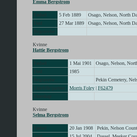
Emma Bergstrom
Fødsel
5 Feb 1889
Osago, Nelson, North 
Død
27 Mar 1889
Osago, Nelson, North 
Begravelse
Kvinne
Hattie Bergstrom
Fødsel
1 Mai 1901
Osago, Nelson, Nor
Død
1985
Begravelse
Pekin Cemetery, Ne
Ektefelle/partner
Morris Foley
|
F62479
Ekteskap
Kvinne
Selma Bergstrom
Fødsel
20 Jan 1908
Pekin, Nelson Coun
Død
15 Jul 2004
Dassel, Meeker Cou