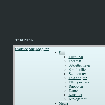
TA KONTAKT
Startside
Søk
Logg inn
Finn
Etternavn
Fornavn
Søk etter navn
Søk familier
Søk nettsted
Hva er nytt?
Etterlysninger
Rapporter
Datoer
Kalender
Kirkegårder
Media