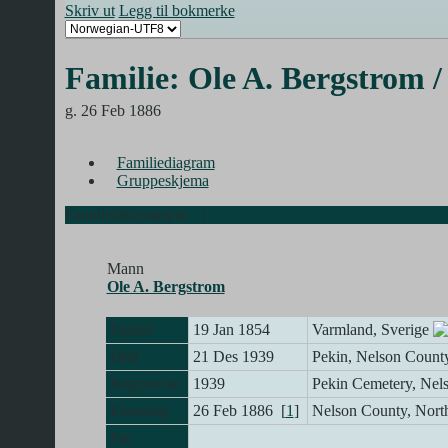
Skriv ut
Legg til bokmerke
Familie: Ole A. Bergstrom /
g. 26 Feb 1886
Familiediagram
Gruppeskjema
Familieinformasjon
|
PDF
Mann
Ole A. Bergstrom
Fødsel
19 Jan 1854
Varmland, Sverige
Død
21 Des 1939
Pekin, Nelson Count
Begravelse
1939
Pekin Cemetery, Nel
Ekteskap
26 Feb 1886 [
1
]
Nelson County, Nort
Far