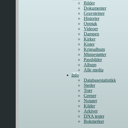
Bilder
Dokumenter
Gravsteiner
Historier
Opptak
Videoer
Dampen
Kirker
Kister
Krigsalbum
Minnestøtter
Passbilder
Album
Alle media
Info
Databasestatistikk
Steder
Trær
Grener
Notater
Kilder
Arkiver
DNA tester
Bokmerker