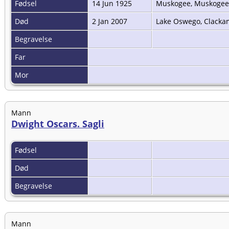
Fødsel
14 Jun 1925
Muskogee, Muskogee
Død
2 Jan 2007
Lake Oswego, Clacka
Begravelse
Far
Mor
Mann
Dwight Oscars. Sagli
Fødsel
Død
Begravelse
Mann