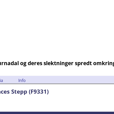
Surnadal og deres slektninger spredt omkri
ia
Info
nces Stepp (F9331)