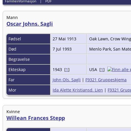
Familieinformasjon
|
PDF
Mann
Oscar Johns. Sagli
Fødsel
27 Mai 1913
Oak Lawn, Crow Wing
Død
7 Jul 1993
Menlo Park, San Mate
Begravelse
Ekteskap
1943 [
1
]
USA [
1
]
Far
John Ols. Sagli
|
F9321 Gruppeskjema
Mor
Ida Alette Kristiansd. Lien
|
F9321 Grup
Kvinne
Willean Frances Stepp