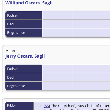
Williand Oscars. Sagli
Fødsel
Død
Begravelse
Mann
Jerry Oscars. Sagli
Fødsel
Død
Begravelse
Kilder
[
S5
] The Church of Jesus Christ of Latte