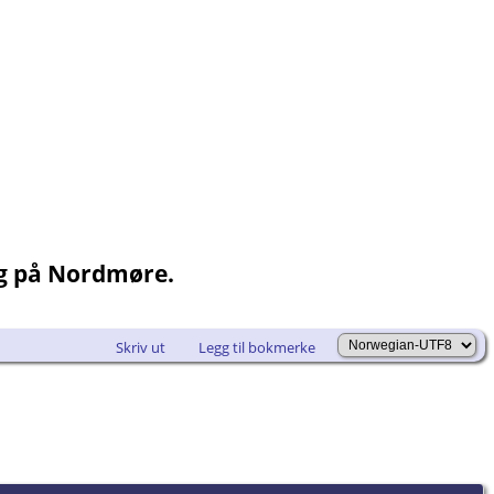
ng på Nordmøre.
Skriv ut
Legg til bokmerke