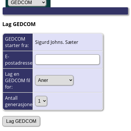
Lag GEDCOM
GEDCOM
Sigurd Johns. Sæter
starter fra:
E-
postadresse:
Lag en
GEDCOM fil
for:
Antall
generasjoner: