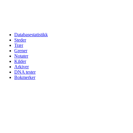
Databasestatistikk
Steder
Trær
Grener
Notater
Kilder
Arkiver
DNA tester
Bokmerker