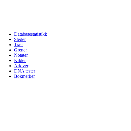
Databasestatistikk
Steder
Trær
Grener
Notater
Kilder
Arkiver
DNA tester
Bokmerker