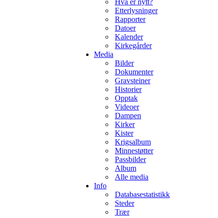
Hva er nytt?
Etterlysninger
Rapporter
Datoer
Kalender
Kirkegårder
Media
Bilder
Dokumenter
Gravsteiner
Historier
Opptak
Videoer
Dampen
Kirker
Kister
Krigsalbum
Minnestøtter
Passbilder
Album
Alle media
Info
Databasestatistikk
Steder
Trær