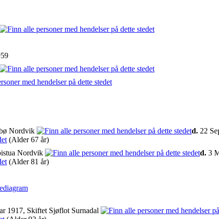
1959
sbø Nordvik
d.
22 Sep
(Alder 67 år)
istua Nordvik
d.
3 M
(Alder 81 år)
iediagram
r 1917, Skiftet Sjøflot Surnadal