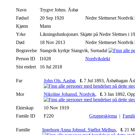
Navn
Trygve
Johns. Åsbø
Fødsel
20 Sep 1920
Nedre Slettneset Nordvik
Kjønn
Mann
Yrke
Likningsfunksjonær. Skjøte på Nedre Slettnes i 
Død
18 Nov 2013
Nedre Slettneset Nordvik
Begravelse
Stangvik kyrkje Stangvik, Surnadal
Person ID
I1028
Nordvikslekt
Sist endret
16 Jul 2018
Far
John Ols. Aasbø
,
f.
7 Jul 1893, Åsbøhagan Å
Mor
Nikoline Johansd. Nordvik
,
f.
3 Jan 1892, Opp
Ekteskap
10 Nov 1919
Famile ID
F220
Gruppeskjema
|
Famil
Familie
Ingeborg Anna Johnsd. Sjøflot Melhus
,
f.
21 Ma