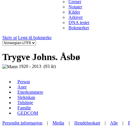
Grener
Notater
Kilder
Arkiver
DNA tester
Bokmerker
Skriv ut
Legg til bokmerke
Trygve Johns. Åsbø
1920 - 2013 (93 år)
Person
Aner
Etterkommere
Slektskap
Tidslinje
Familie
GEDCOM
Personlig informasjon
|
Media
|
Hendelseskart
|
Alle
|