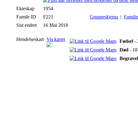
Ekteskap
1954
Famile ID
F221
Gruppeskjema
|
Famili
Sist endret
16 Mai 2018
Hendelseskart
Vis kartet
Fødsel
- 
Død
- 18
Begravel