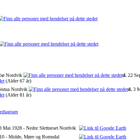
sbø Nordvik
d.
22 Sep
(Alder 67 år)
istua Nordvik
d.
3 M
(Alder 81 år)
iediagram
3 Mai 1928 - Nedre Slettneset Nordvik
10 - Molde, Møre og Romsdal