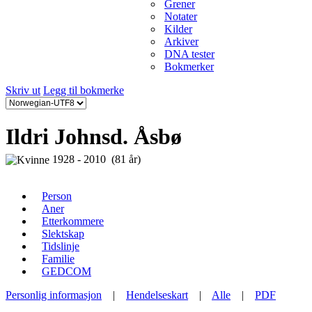
Grener
Notater
Kilder
Arkiver
DNA tester
Bokmerker
Skriv ut
Legg til bokmerke
Ildri Johnsd. Åsbø
1928 - 2010 (81 år)
Person
Aner
Etterkommere
Slektskap
Tidslinje
Familie
GEDCOM
Personlig informasjon
|
Hendelseskart
|
Alle
|
PDF