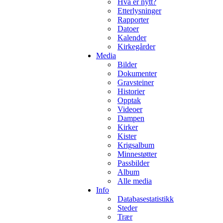
Hva er nytt?
Etterlysninger
Rapporter
Datoer
Kalender
Kirkegårder
Media
Bilder
Dokumenter
Gravsteiner
Historier
Opptak
Videoer
Dampen
Kirker
Kister
Krigsalbum
Minnestøtter
Passbilder
Album
Alle media
Info
Databasestatistikk
Steder
Trær