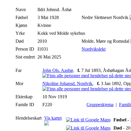
Navn
Ildri
Johnsd. Åsbø
Fødsel
3 Mai 1928
Nedre Slettneset Nordvik
Kjønn
Kvinne
Yrke
Kokk ved Molde sykehus
Død
2010
Molde, Møre og Romsdal
Person ID
I1031
Nordvikslekt
Sist endret
26 Mai 2025
Far
John Ols. Aasbø
,
f.
7 Jul 1893, Åsbøhagan Å
Mor
Nikoline Johansd. Nordvik
,
f.
3 Jan 1892, Opp
Ekteskap
10 Nov 1919
Famile ID
F220
Gruppeskjema
|
Famil
Hendelseskart
Vis kartet
Fødsel
- 
Død
- 20