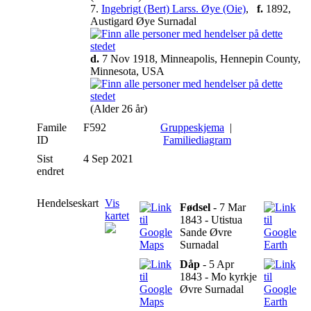
7.
Ingebrigt (Bert) Larss. Øye (Oie)
,
f.
1892,
Austigard Øye Surnadal
d.
7 Nov 1918, Minneapolis, Hennepin County,
Minnesota, USA
(Alder 26 år)
Famile
F592
Gruppeskjema
|
ID
Familiediagram
Sist
4 Sep 2021
endret
Hendelseskart
Vis
Fødsel
- 7 Mar
kartet
1843 - Utistua
Sande Øvre
Surnadal
Dåp
- 5 Apr
1843 - Mo kyrkje
Øvre Surnadal