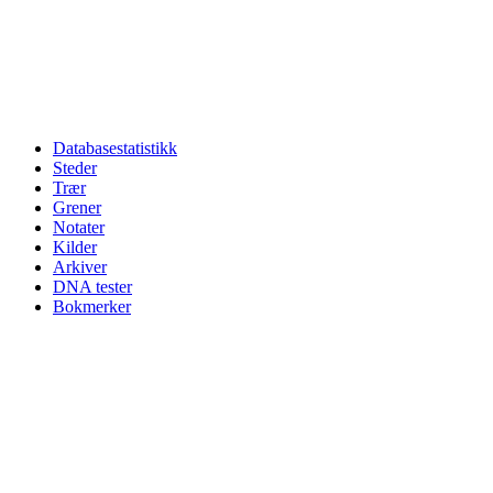
Databasestatistikk
Steder
Trær
Grener
Notater
Kilder
Arkiver
DNA tester
Bokmerker