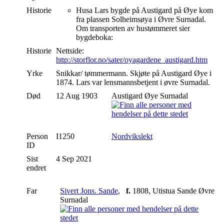
Historie
Husa Lars bygde på Austigard på Øye kom
fra plassen Solheimsøya i Øvre Surnadal.
Om transporten av hustømmeret sier
bygdeboka:
Historie
Nettside:
http://storflor.no/sater/oyagardene_austigard.htm
Yrke
Snikkar/ tømmermann. Skjøte på Austigard Øye i
1874. Lars var lensmannsbetjent i øvre Surnadal.
Død
12 Aug 1903
Austigard Øye Surnadal
Person
I1250
Nordvikslekt
ID
Sist
4 Sep 2021
endret
Far
Sivert Jons. Sande
,
f.
1808, Utistua Sande Øvre
Surnadal