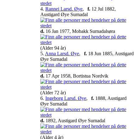
4.
Rannei Larsd. Øye
,
f.
12 Jul 1882,
Austigard Øye Surnadal
d.
16 Jan 1977, Mobakk Surnadalsøra
(Alder 94 år)
5.
Anna Larsd. Øye
,
f.
18 Jun 1885, Austigard
Øye Surnadal
d.
17 Apr 1958, Bortistua Nordvik
(Alder 72 år)
6.
Ingeborg Larsd. Øye
,
f.
1888, Austigard
Øye Surnadal
d.
1892, Austigard Øye Surnadal
(Alder 4 år)