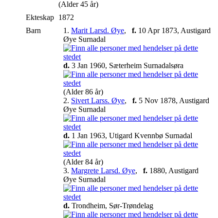
(Alder 45 år)
Ekteskap
1872
Barn
1.
Marit Larsd. Øye
,
f.
10 Apr 1873, Austigard
Øye Surnadal
d.
3 Jan 1960, Sæterheim Surnadalsøra
(Alder 86 år)
2.
Sivert Larss. Øye
,
f.
5 Nov 1878, Austigard
Øye Surnadal
d.
1 Jan 1963, Utigard Kvennbø Surnadal
(Alder 84 år)
3.
Margrete Larsd. Øye
,
f.
1880, Austigard
Øye Surnadal
d.
Trondheim, Sør-Trøndelag