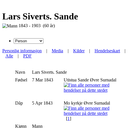
Lars Siverts. Sande
1843 - 1903 (60 år)
Personlig informasjon
|
Media
|
Kilder
|
Hendelseskart
|
Alle
|
PDF
Navn
Lars
Siverts. Sande
Fødsel
7 Mar 1843
Utistua Sande Øvre Surnadal
Dåp
5 Apr 1843
Mo kyrkje Øvre Surnadal
[
1
]
Kjønn
Mann