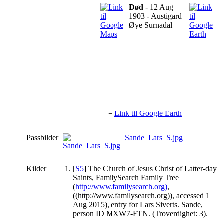
Død
- 12 Aug
1903 - Austigard
Øye Surnadal
=
Link til Google Earth
Passbilder
Sande_Lars_S.jpg
Kilder
[
S5
] The Church of Jesus Christ of Latter-day
Saints, FamilySearch Family Tree
(
http://www.familysearch.org)
,
((http://www.familysearch.org)), accessed 1
Aug 2015), entry for Lars Siverts. Sande,
person ID MXW7-FTN. (Troverdighet: 3).