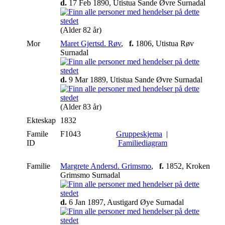
d.
17 Feb 1890, Utistua Sande Øvre Surnadal
(Alder 82 år)
Mor
Maret Gjertsd. Røv
,
f.
1806, Utistua Røv
Surnadal
d.
9 Mar 1889, Utistua Sande Øvre Surnadal
(Alder 83 år)
Ekteskap
1832
Famile
F1043
Gruppeskjema
|
ID
Familiediagram
Familie
Margrete Andersd. Grimsmo
,
f.
1852, Kroken
Grimsmo Surnadal
d.
6 Jan 1897, Austigard Øye Surnadal