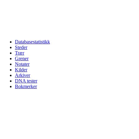
Databasestatistikk
Steder
Trær
Grener
Notater
Kilder
Arkiver
DNA tester
Bokmerker