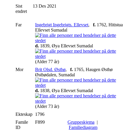
Sist
13 Des 2021
endret
Far
Ingebrigt Ingebrigts. Ellevset
,
f.
1762, Hitistua
Ellevset Surnadal
d.
1839, Øya Ellevset Surnadal
(Alder 77 år)
Mor
Brit Olsd. Østbø
,
f.
1765, Haugen Østbø
Østbødalen, Surnadal
d.
1838, Øya Ellevset Surnadal
(Alder 73 år)
Ekteskap
1796
Famile
F899
Gruppeskjema
|
ID
Familiediagram