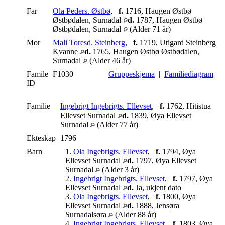
Far
Ola Peders. Østbø
,
f.
1716, Haugen Østbø
Østbødalen, Surnadal
d.
1787, Haugen Østbø
Østbødalen, Surnadal
(Alder 71 år)
Mor
Mali Toresd. Steinberg
,
f.
1719, Utigard Steinberg
Kvanne
d.
1765, Haugen Østbø Østbødalen,
Surnadal
(Alder 46 år)
Famile
F1030
Gruppeskjema
|
Familiediagram
ID
Familie
Ingebrigt Ingebrigts. Ellevset
,
f.
1762, Hitistua
Ellevset Surnadal
d.
1839, Øya Ellevset
Surnadal
(Alder 77 år)
Ekteskap
1796
Barn
1.
Ola Ingebrigts. Ellevset
,
f.
1794, Øya
Ellevset Surnadal
d.
1797, Øya Ellevset
Surnadal
(Alder 3 år)
2.
Ingebrigt Ingebrigts. Ellevset
,
f.
1797, Øya
Ellevset Surnadal
d.
Ja, ukjent dato
3.
Ola Ingebrigts. Ellevset
,
f.
1800, Øya
Ellevset Surnadal
d.
1888, Jensøra
Surnadalsøra
(Alder 88 år)
4.
Ingebrigt Ingebrigts. Ellevset
,
f.
1803, Øya