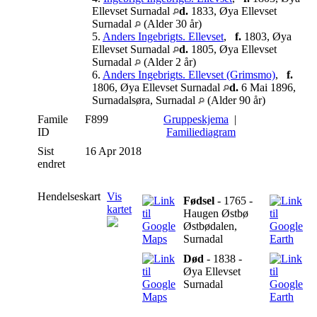
Ellevset Surnadal
d.
1833, Øya Ellevset
Surnadal
(Alder 30 år)
5.
Anders Ingebrigts. Ellevset
,
f.
1803, Øya
Ellevset Surnadal
d.
1805, Øya Ellevset
Surnadal
(Alder 2 år)
6.
Anders Ingebrigts. Ellevset (Grimsmo)
,
f.
1806, Øya Ellevset Surnadal
d.
6 Mai 1896,
Surnadalsøra, Surnadal
(Alder 90 år)
Famile
F899
Gruppeskjema
|
ID
Familiediagram
Sist
16 Apr 2018
endret
Hendelseskart
Vis
Fødsel
- 1765 -
kartet
Haugen Østbø
Østbødalen,
Surnadal
Død
- 1838 -
Øya Ellevset
Surnadal