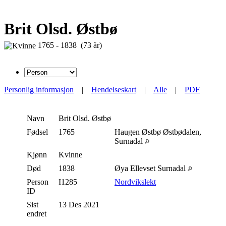
Brit Olsd. Østbø
1765 - 1838 (73 år)
Personlig informasjon
|
Hendelseskart
|
Alle
|
PDF
Navn
Brit
Olsd. Østbø
Fødsel
1765
Haugen Østbø Østbødalen,
Surnadal
Kjønn
Kvinne
Død
1838
Øya Ellevset Surnadal
Person
I1285
Nordvikslekt
ID
Sist
13 Des 2021
endret