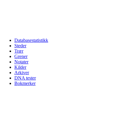
Databasestatistikk
Steder
Trær
Grener
Notater
Kilder
Arkiver
DNA tester
Bokmerker