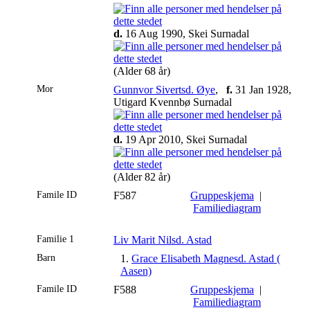
d.
16 Aug 1990, Skei Surnadal
(Alder 68 år)
Mor
Gunnvor Sivertsd. Øye
,
f.
31 Jan 1928,
Utigard Kvennbø Surnadal
d.
19 Apr 2010, Skei Surnadal
(Alder 82 år)
Famile ID
F587
Gruppeskjema
|
Familiediagram
Familie 1
Liv Marit Nilsd. Astad
Barn
1.
Grace Elisabeth Magnesd. Astad (
Aasen)
Famile ID
F588
Gruppeskjema
|
Familiediagram