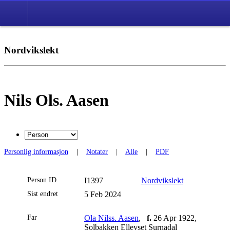
Nordvikslekt
Nils Ols. Aasen
Personlig informasjon
|
Notater
|
Alle
|
PDF
Person ID
I1397
Nordvikslekt
Sist endret
5 Feb 2024
Far
Ola Nilss. Aasen
,
f.
26 Apr 1922,
Solbakken Ellevset Surnadal